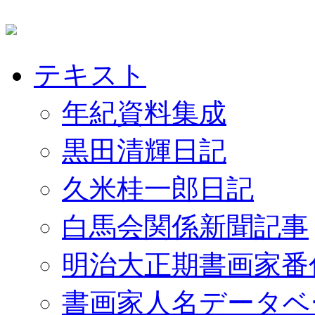
テキスト
年紀資料集成
黒田清輝日記
久米桂一郎日記
白馬会関係新聞記事
明治大正期書画家番
書画家人名データベ