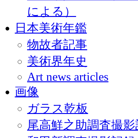
による）
日本美術年鑑
物故者記事
美術界年史
Art news articles
画像
ガラス乾板
尾高鮮之助調査撮影