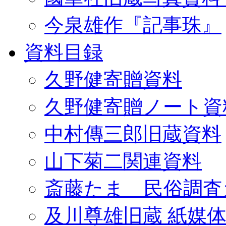
今泉雄作『記事珠』
資料目録
久野健寄贈資料
久野健寄贈ノート資
中村傳三郎旧蔵資料
山下菊二関連資料
斎藤たま 民俗調査
及川尊雄旧蔵 紙媒