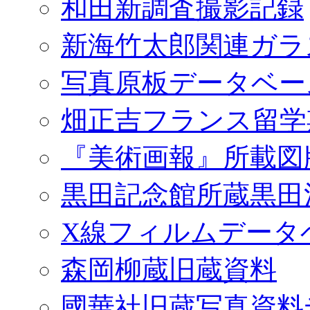
和田新調査撮影記録
新海竹太郎関連ガラ
写真原板データベー
畑正吉フランス留学
『美術画報』所載図
黒田記念館所蔵黒田
X線フィルムデータ
森岡柳蔵旧蔵資料
國華社旧蔵写真資料