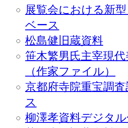
展覧会における新型
ベース
松島健旧蔵資料
笹木繁男氏主宰現代
（作家ファイル）
京都府寺院重宝調査
ス
柳澤孝資料デジタル