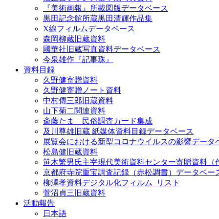
『美術画報』所載図版データベース
黒田記念館所蔵黒田清輝作品集
X線フィルムデータベース
森岡柳蔵旧蔵資料
國華社旧蔵写真資料データベース
今泉雄作『記事珠』
資料目録
久野健寄贈資料
久野健寄贈ノート資料
中村傳三郎旧蔵資料
山下菊二関連資料
斎藤たま 民俗調査カード集成
及川尊雄旧蔵 紙媒体資料目録データベース
展覧会における新型コロナウイルスの影響データ
松島健旧蔵資料
笹木繁男氏主宰現代美術資料センター寄贈資料（
京都府寺院重宝調査記録（赤松調書）データベー
柳澤孝資料デジタル化フィルム_リスト
菅沼貞三旧蔵資料
活動報告
日本語