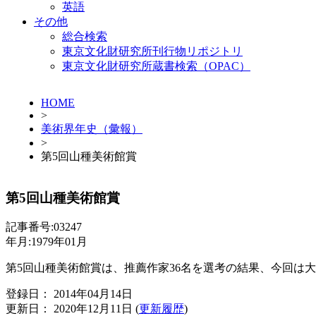
英語
その他
総合検索
東京文化財研究所刊行物リポジトリ
東京文化財研究所蔵書検索（OPAC）
HOME
>
美術界年史（彙報）
>
第5回山種美術館賞
第5回山種美術館賞
記事番号:03247
年月:1979年01月
第5回山種美術館賞は、推薦作家36名を選考の結果、今回は
登録日： 2014年04月14日
更新日： 2020年12月11日 (
更新履歴
)