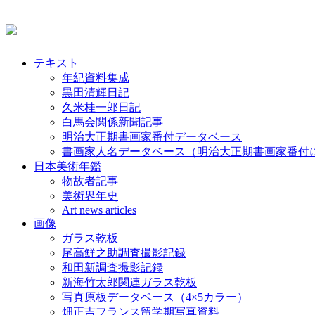
テキスト
年紀資料集成
黒田清輝日記
久米桂一郎日記
白馬会関係新聞記事
明治大正期書画家番付データベース
書画家人名データベース（明治大正期書画家番付
日本美術年鑑
物故者記事
美術界年史
Art news articles
画像
ガラス乾板
尾高鮮之助調査撮影記録
和田新調査撮影記録
新海竹太郎関連ガラス乾板
写真原板データベース（4×5カラー）
畑正吉フランス留学期写真資料