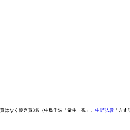
大賞はなく優秀賞3名（中島千波「衆生・視」、
中野弘彦
「方丈