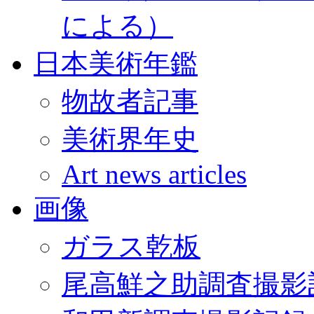
による）
日本美術年鑑
物故者記事
美術界年史
Art news articles
画像
ガラス乾板
尾高鮮之助調査撮影