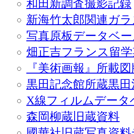
和田新調査撮影記録
新海竹太郎関連ガラ
写真原板データベー
畑正吉フランス留学
『美術画報』所載図
黒田記念館所蔵黒田
X線フィルムデータ
森岡柳蔵旧蔵資料
國華社旧蔵写真資料