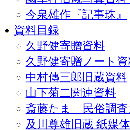
今泉雄作『記事珠』
資料目録
久野健寄贈資料
久野健寄贈ノート資
中村傳三郎旧蔵資料
山下菊二関連資料
斎藤たま 民俗調査
及川尊雄旧蔵 紙媒