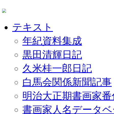
テキスト
年紀資料集成
黒田清輝日記
久米桂一郎日記
白馬会関係新聞記事
明治大正期書画家番
書画家人名データベ