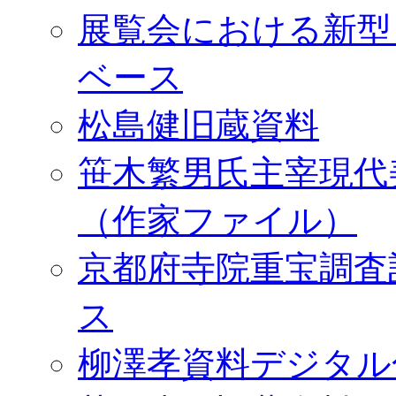
展覧会における新型
ベース
松島健旧蔵資料
笹木繁男氏主宰現代
（作家ファイル）
京都府寺院重宝調査
ス
柳澤孝資料デジタル