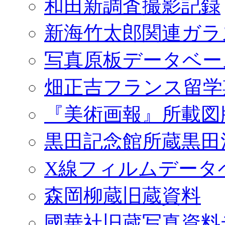
和田新調査撮影記録
新海竹太郎関連ガラ
写真原板データベー
畑正吉フランス留学
『美術画報』所載図
黒田記念館所蔵黒田
X線フィルムデータ
森岡柳蔵旧蔵資料
國華社旧蔵写真資料