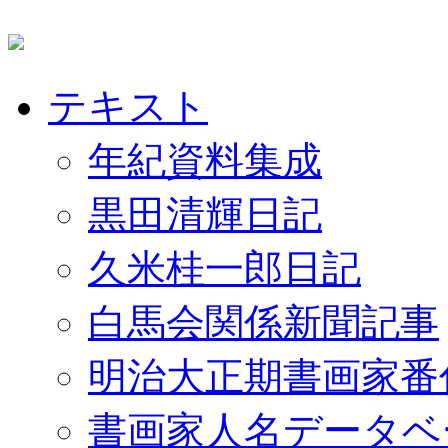
テキスト
年紀資料集成
黒田清輝日記
久米桂一郎日記
白馬会関係新聞記事
明治大正期書画家番
書画家人名データベ