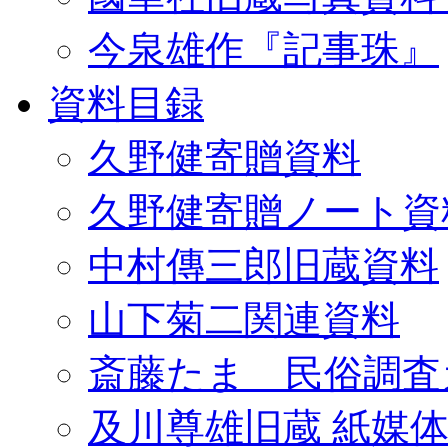
今泉雄作『記事珠』
資料目録
久野健寄贈資料
久野健寄贈ノート資
中村傳三郎旧蔵資料
山下菊二関連資料
斎藤たま 民俗調査
及川尊雄旧蔵 紙媒