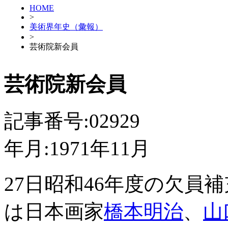
HOME
>
美術界年史（彙報）
>
芸術院新会員
芸術院新会員
記事番号:02929
年月:1971年11月
27日昭和46年度の欠員
は日本画家
橋本明治
、
山