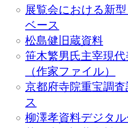
展覧会における新型
ベース
松島健旧蔵資料
笹木繁男氏主宰現代
（作家ファイル）
京都府寺院重宝調査
ス
柳澤孝資料デジタル