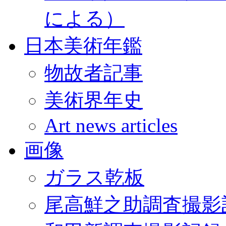
による）
日本美術年鑑
物故者記事
美術界年史
Art news articles
画像
ガラス乾板
尾高鮮之助調査撮影