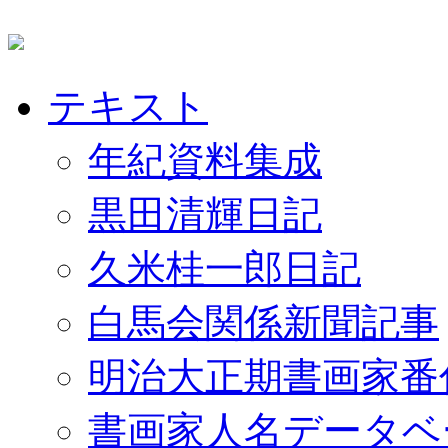
テキスト
年紀資料集成
黒田清輝日記
久米桂一郎日記
白馬会関係新聞記事
明治大正期書画家番
書画家人名データベ