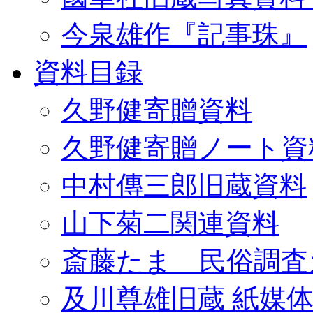
今泉雄作『記事珠』
資料目録
久野健寄贈資料
久野健寄贈ノート資
中村傳三郎旧蔵資料
山下菊二関連資料
斎藤たま 民俗調査
及川尊雄旧蔵 紙媒