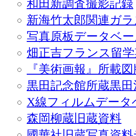
和田新調査撮影記録
新海竹太郎関連ガラ
写真原板データベー
畑正吉フランス留学
『美術画報』所載図
黒田記念館所蔵黒田
X線フィルムデータ
森岡柳蔵旧蔵資料
國華社旧蔵写真資料