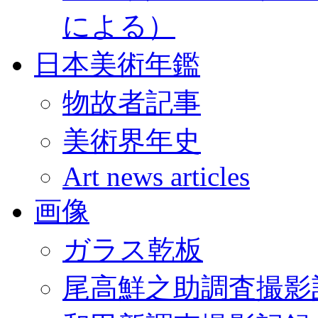
による）
日本美術年鑑
物故者記事
美術界年史
Art news articles
画像
ガラス乾板
尾高鮮之助調査撮影