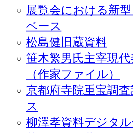
展覧会における新型
ベース
松島健旧蔵資料
笹木繁男氏主宰現代
（作家ファイル）
京都府寺院重宝調査
ス
柳澤孝資料デジタル