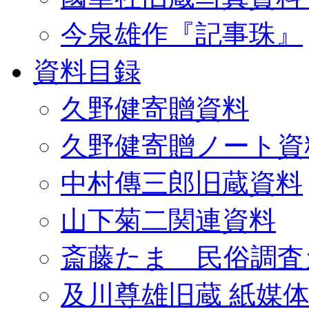
今泉雄作『記事珠』
資料目録
久野健寄贈資料
久野健寄贈ノート資
中村傳三郎旧蔵資料
山下菊二関連資料
斎藤たま 民俗調査
及川尊雄旧蔵 紙媒