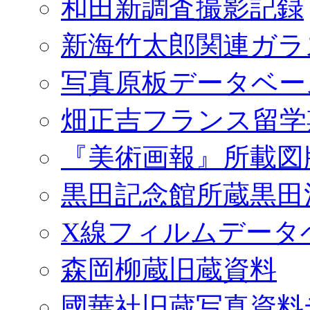
和田新調査撮影記録
新海竹太郎関連ガラ
写真原板データベー
畑正吉フランス留学
『美術画報』所載図
黒田記念館所蔵黒田
X線フィルムデータ
森岡柳蔵旧蔵資料
國華社旧蔵写真資料