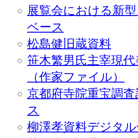
展覧会における新型
ベース
松島健旧蔵資料
笹木繁男氏主宰現代
（作家ファイル）
京都府寺院重宝調査
ス
柳澤孝資料デジタル