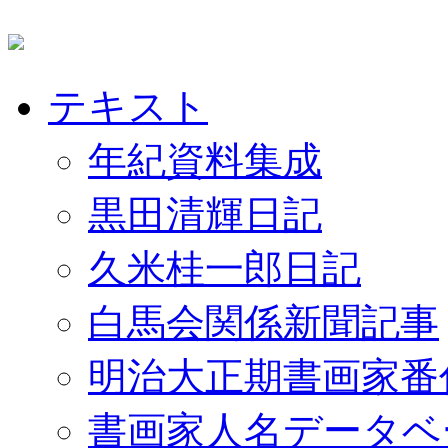
テキスト
年紀資料集成
黒田清輝日記
久米桂一郎日記
白馬会関係新聞記事
明治大正期書画家番
書画家人名データベ