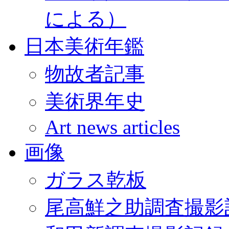
による）
日本美術年鑑
物故者記事
美術界年史
Art news articles
画像
ガラス乾板
尾高鮮之助調査撮影