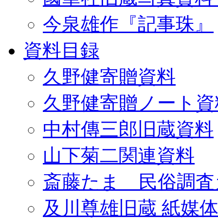
今泉雄作『記事珠』
資料目録
久野健寄贈資料
久野健寄贈ノート資
中村傳三郎旧蔵資料
山下菊二関連資料
斎藤たま 民俗調査
及川尊雄旧蔵 紙媒