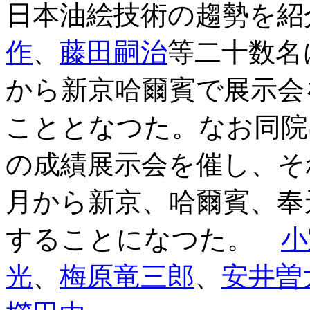
日本油絵技術の趨勢を紹
作
、
藤田嗣治
等二十数名
から新京哈爾賓で展示会
こととなつた。なお同院
の成績展示会を催し、そ
月から新京、哈爾賓、奉
することになつた。
小
光
、
梅原竜三郎
、
安井曽