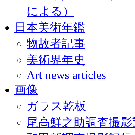
による）
日本美術年鑑
物故者記事
美術界年史
Art news articles
画像
ガラス乾板
尾高鮮之助調査撮影