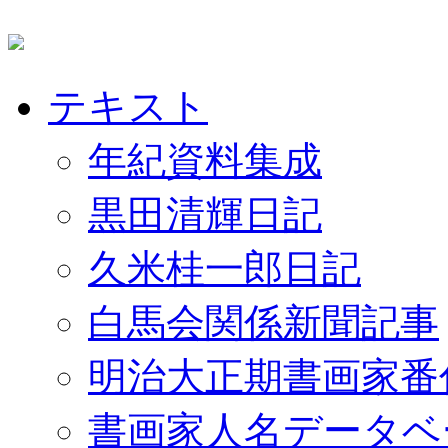
テキスト
年紀資料集成
黒田清輝日記
久米桂一郎日記
白馬会関係新聞記事
明治大正期書画家番
書画家人名データベ