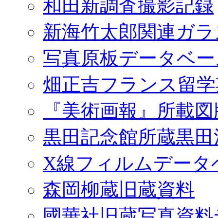
和田新調査撮影記録
新海竹太郎関連ガラ
写真原板データベー
畑正吉フランス留学
『美術画報』所載図
黒田記念館所蔵黒田
X線フィルムデータ
森岡柳蔵旧蔵資料
國華社旧蔵写真資料