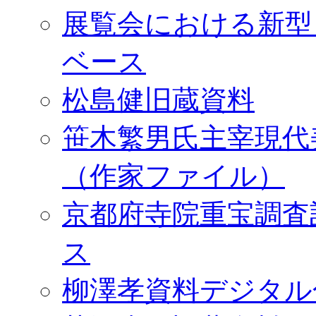
展覧会における新型
ベース
松島健旧蔵資料
笹木繁男氏主宰現代
（作家ファイル）
京都府寺院重宝調査
ス
柳澤孝資料デジタル