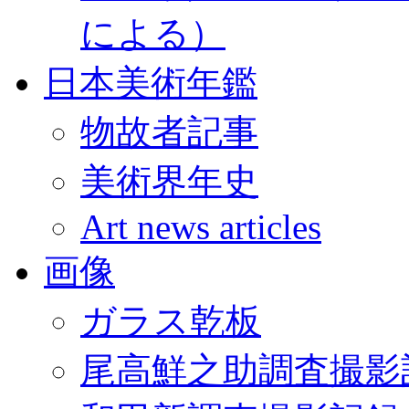
による）
日本美術年鑑
物故者記事
美術界年史
Art news articles
画像
ガラス乾板
尾高鮮之助調査撮影