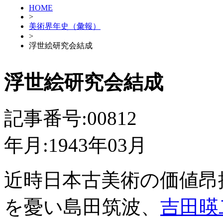
HOME
>
美術界年史（彙報）
>
浮世絵研究会結成
浮世絵研究会結成
記事番号:00812
年月:1943年03月
近時日本古美術の価値昂
を憂い島田筑波、
吉田暎