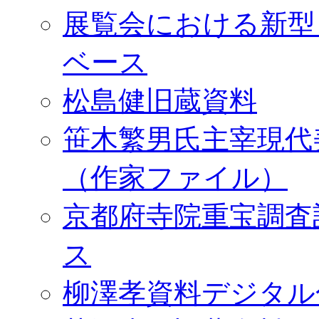
展覧会における新型
ベース
松島健旧蔵資料
笹木繁男氏主宰現代
（作家ファイル）
京都府寺院重宝調査
ス
柳澤孝資料デジタル