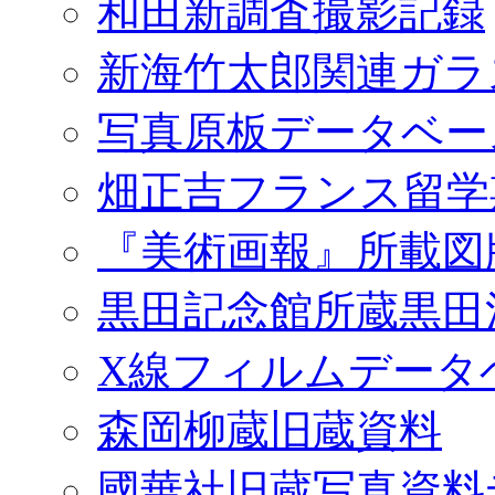
和田新調査撮影記録
新海竹太郎関連ガラ
写真原板データベー
畑正吉フランス留学
『美術画報』所載図
黒田記念館所蔵黒田
X線フィルムデータ
森岡柳蔵旧蔵資料
國華社旧蔵写真資料