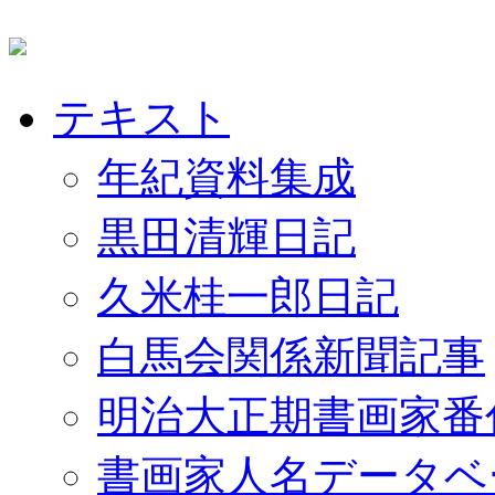
テキスト
年紀資料集成
黒田清輝日記
久米桂一郎日記
白馬会関係新聞記事
明治大正期書画家番
書画家人名データベ