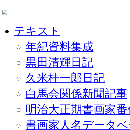
テキスト
年紀資料集成
黒田清輝日記
久米桂一郎日記
白馬会関係新聞記事
明治大正期書画家番
書画家人名データベ