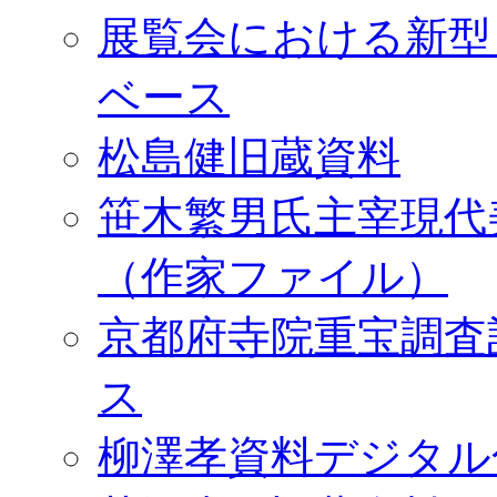
展覧会における新型
ベース
松島健旧蔵資料
笹木繁男氏主宰現代
（作家ファイル）
京都府寺院重宝調査
ス
柳澤孝資料デジタル