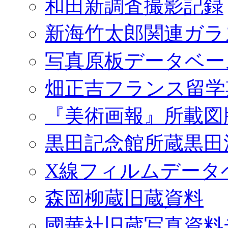
和田新調査撮影記録
新海竹太郎関連ガラ
写真原板データベー
畑正吉フランス留学
『美術画報』所載図
黒田記念館所蔵黒田
X線フィルムデータ
森岡柳蔵旧蔵資料
國華社旧蔵写真資料