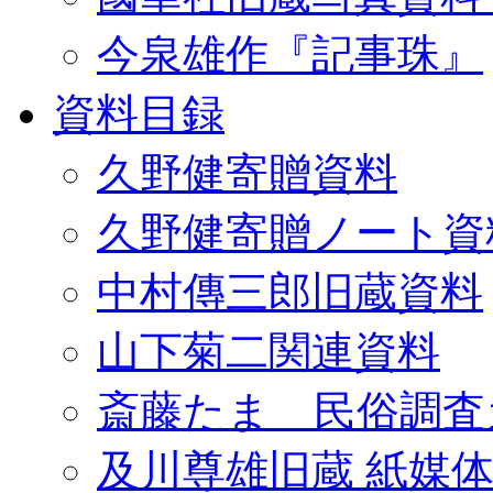
今泉雄作『記事珠』
資料目録
久野健寄贈資料
久野健寄贈ノート資
中村傳三郎旧蔵資料
山下菊二関連資料
斎藤たま 民俗調査
及川尊雄旧蔵 紙媒