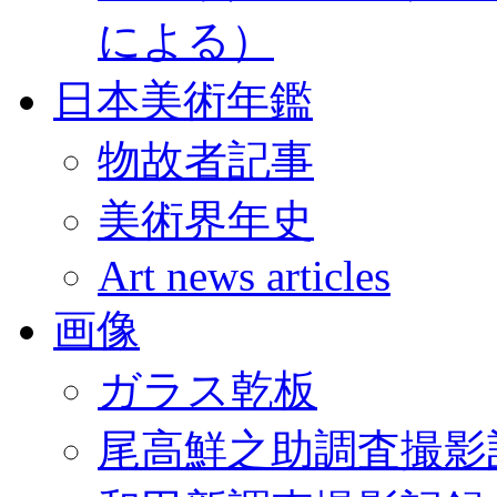
による）
日本美術年鑑
物故者記事
美術界年史
Art news articles
画像
ガラス乾板
尾高鮮之助調査撮影