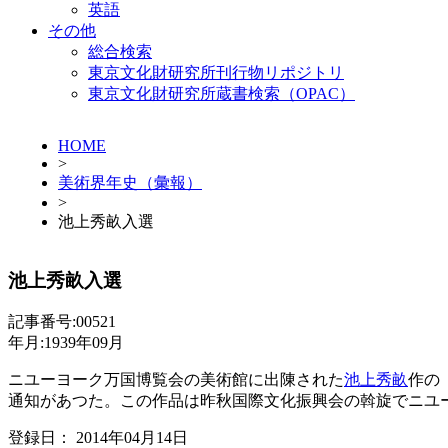
英語
その他
総合検索
東京文化財研究所刊行物リポジトリ
東京文化財研究所蔵書検索（OPAC）
HOME
>
美術界年史（彙報）
>
池上秀畝入選
池上秀畝入選
記事番号:00521
年月:1939年09月
ニユーヨーク万国博覧会の美術館に出陳された
池上秀畝
作の
通知があつた。この作品は昨秋国際文化振興会の斡旋でニユ
登録日： 2014年04月14日