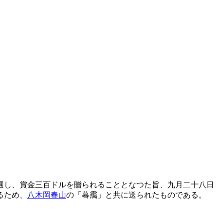
選し、賞金三百ドルを贈られることとなつた旨、九月二十八日
るため、
八木岡春山
の「暮靄」と共に送られたものである。