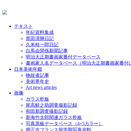
テキスト
年紀資料集成
黒田清輝日記
久米桂一郎日記
白馬会関係新聞記事
明治大正期書画家番付データベース
書画家人名データベース（明治大正期書画家番付
日本美術年鑑
物故者記事
美術界年史
Art news articles
画像
ガラス乾板
尾高鮮之助調査撮影記録
和田新調査撮影記録
新海竹太郎関連ガラス乾板
写真原板データベース（4×5カラー）
畑正吉フランス留学期写真資料