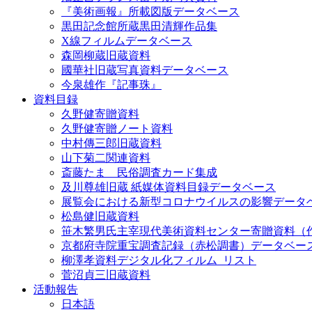
『美術画報』所載図版データベース
黒田記念館所蔵黒田清輝作品集
X線フィルムデータベース
森岡柳蔵旧蔵資料
國華社旧蔵写真資料データベース
今泉雄作『記事珠』
資料目録
久野健寄贈資料
久野健寄贈ノート資料
中村傳三郎旧蔵資料
山下菊二関連資料
斎藤たま 民俗調査カード集成
及川尊雄旧蔵 紙媒体資料目録データベース
展覧会における新型コロナウイルスの影響データ
松島健旧蔵資料
笹木繁男氏主宰現代美術資料センター寄贈資料（
京都府寺院重宝調査記録（赤松調書）データベー
柳澤孝資料デジタル化フィルム_リスト
菅沼貞三旧蔵資料
活動報告
日本語