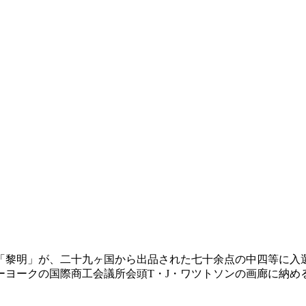
「黎明」が、二十九ヶ国から出品された七十余点の中四等に入
ーヨークの国際商工会議所会頭T・J・ワツトソンの画廊に納め