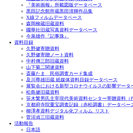
『美術画報』所載図版データベース
黒田記念館所蔵黒田清輝作品集
X線フィルムデータベース
森岡柳蔵旧蔵資料
國華社旧蔵写真資料データベース
今泉雄作『記事珠』
資料目録
久野健寄贈資料
久野健寄贈ノート資料
中村傳三郎旧蔵資料
山下菊二関連資料
斎藤たま 民俗調査カード集成
及川尊雄旧蔵 紙媒体資料目録データベース
展覧会における新型コロナウイルスの影響データ
松島健旧蔵資料
笹木繁男氏主宰現代美術資料センター寄贈資料（
京都府寺院重宝調査記録（赤松調書）データベー
柳澤孝資料デジタル化フィルム_リスト
菅沼貞三旧蔵資料
活動報告
日本語