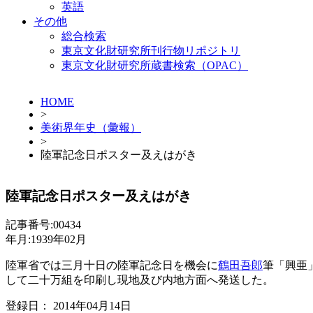
英語
その他
総合検索
東京文化財研究所刊行物リポジトリ
東京文化財研究所蔵書検索（OPAC）
HOME
>
美術界年史（彙報）
>
陸軍記念日ポスター及えはがき
陸軍記念日ポスター及えはがき
記事番号:00434
年月:1939年02月
陸軍省では三月十日の陸軍記念日を機会に
鶴田吾郎
筆「興亜
して二十万組を印刷し現地及び内地方面へ発送した。
登録日： 2014年04月14日