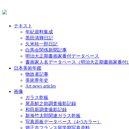
テキスト
年紀資料集成
黒田清輝日記
久米桂一郎日記
白馬会関係新聞記事
明治大正期書画家番付データベース
書画家人名データベース（明治大正期書画家番付
日本美術年鑑
物故者記事
美術界年史
Art news articles
画像
ガラス乾板
尾高鮮之助調査撮影記録
和田新調査撮影記録
新海竹太郎関連ガラス乾板
写真原板データベース（4×5カラー）
畑正吉フランス留学期写真資料