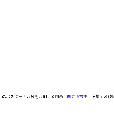
」のポスター四万枚を印刷、又同画、
向井潤吉
筆「突撃」及び