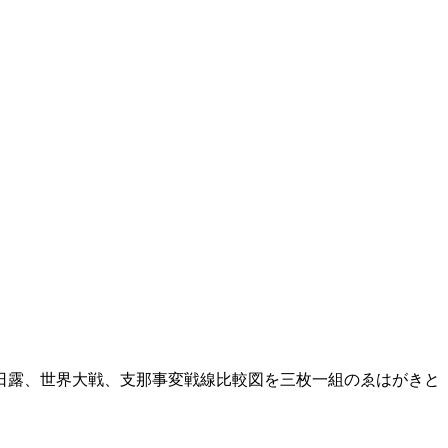
日露、世界大戦、支那事変戦線比較図を三枚一組のゑはがきと