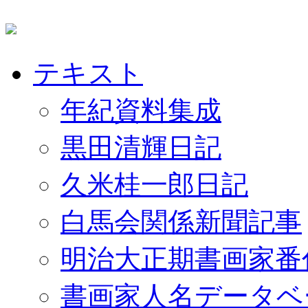
テキスト
年紀資料集成
黒田清輝日記
久米桂一郎日記
白馬会関係新聞記事
明治大正期書画家番
書画家人名データベ