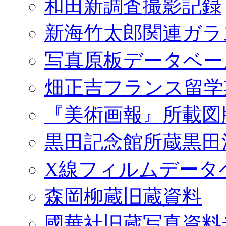
和田新調査撮影記録
新海竹太郎関連ガラ
写真原板データベー
畑正吉フランス留学
『美術画報』所載図
黒田記念館所蔵黒田
X線フィルムデータ
森岡柳蔵旧蔵資料
國華社旧蔵写真資料