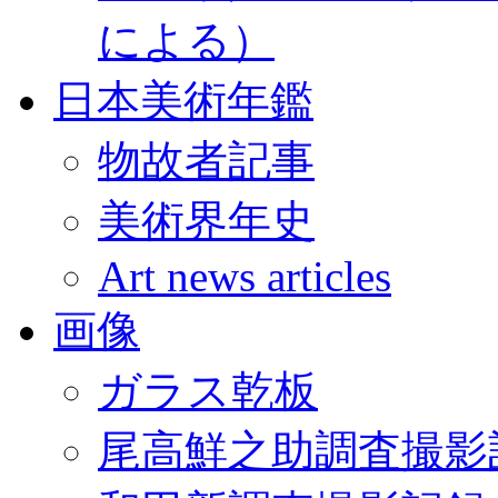
による）
日本美術年鑑
物故者記事
美術界年史
Art news articles
画像
ガラス乾板
尾高鮮之助調査撮影