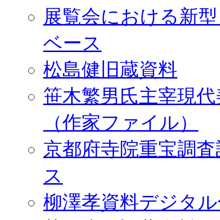
展覧会における新型
ベース
松島健旧蔵資料
笹木繁男氏主宰現代
（作家ファイル）
京都府寺院重宝調査
ス
柳澤孝資料デジタル