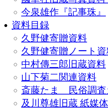
今泉雄作『記事珠』
資料目録
久野健寄贈資料
久野健寄贈ノート資
中村傳三郎旧蔵資料
山下菊二関連資料
斎藤たま 民俗調査
及川尊雄旧蔵 紙媒