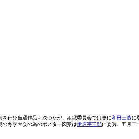
集を行ひ当選作品も決つたが、組織委員会では更に
和田三造
に
幌の冬季大会の為のポスター図案は
伊原宇三郎
に委嘱、五月二