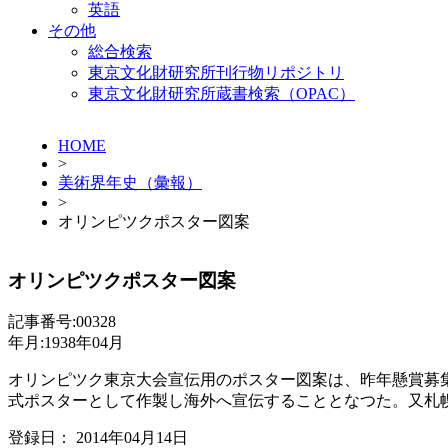
英語
その他
総合検索
東京文化財研究所刊行物リポジトリ
東京文化財研究所蔵書検索（OPAC）
HOME
>
美術界年史（彙報）
>
オリンピツクポスター図案
オリンピツクポスター図案
記事番号:00328
年月:1938年04月
オリンピツク東京大会宣伝用のポスター図案は、昨年懸賞募
式ポスターとして作製し海外へ宣伝することとなつた。又札
登録日： 2014年04月14日