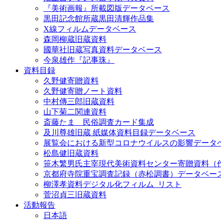
『美術画報』所載図版データベース
黒田記念館所蔵黒田清輝作品集
X線フィルムデータベース
森岡柳蔵旧蔵資料
國華社旧蔵写真資料データベース
今泉雄作『記事珠』
資料目録
久野健寄贈資料
久野健寄贈ノート資料
中村傳三郎旧蔵資料
山下菊二関連資料
斎藤たま 民俗調査カード集成
及川尊雄旧蔵 紙媒体資料目録データベース
展覧会における新型コロナウイルスの影響データ
松島健旧蔵資料
笹木繁男氏主宰現代美術資料センター寄贈資料（
京都府寺院重宝調査記録（赤松調書）データベー
柳澤孝資料デジタル化フィルム_リスト
菅沼貞三旧蔵資料
活動報告
日本語