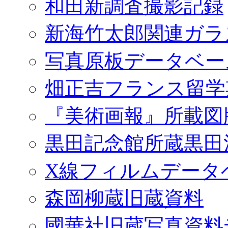
和田新調査撮影記録
新海竹太郎関連ガラ
写真原板データベー
畑正吉フランス留学
『美術画報』所載図
黒田記念館所蔵黒田
X線フィルムデータ
森岡柳蔵旧蔵資料
國華社旧蔵写真資料