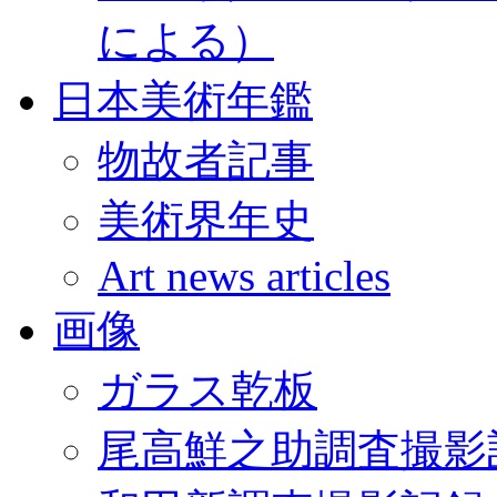
による）
日本美術年鑑
物故者記事
美術界年史
Art news articles
画像
ガラス乾板
尾高鮮之助調査撮影