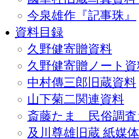
今泉雄作『記事珠』
資料目録
久野健寄贈資料
久野健寄贈ノート資
中村傳三郎旧蔵資料
山下菊二関連資料
斎藤たま 民俗調査
及川尊雄旧蔵 紙媒