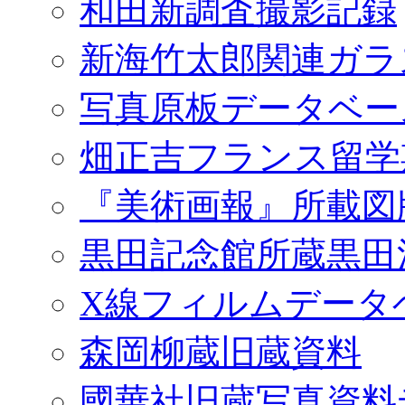
和田新調査撮影記録
新海竹太郎関連ガラ
写真原板データベー
畑正吉フランス留学
『美術画報』所載図
黒田記念館所蔵黒田
X線フィルムデータ
森岡柳蔵旧蔵資料
國華社旧蔵写真資料