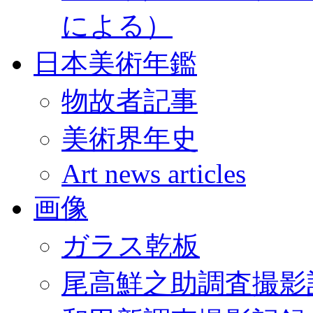
による）
日本美術年鑑
物故者記事
美術界年史
Art news articles
画像
ガラス乾板
尾高鮮之助調査撮影