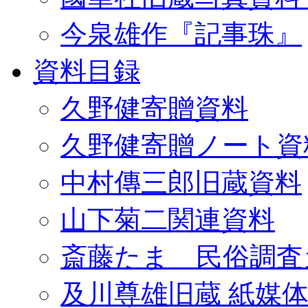
今泉雄作『記事珠』
資料目録
久野健寄贈資料
久野健寄贈ノート資
中村傳三郎旧蔵資料
山下菊二関連資料
斎藤たま 民俗調査
及川尊雄旧蔵 紙媒