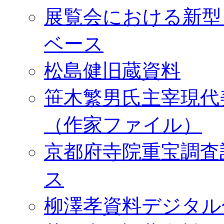
展覧会における新型
ベース
松島健旧蔵資料
笹木繁男氏主宰現代
（作家ファイル）
京都府寺院重宝調査
ス
柳澤孝資料デジタル