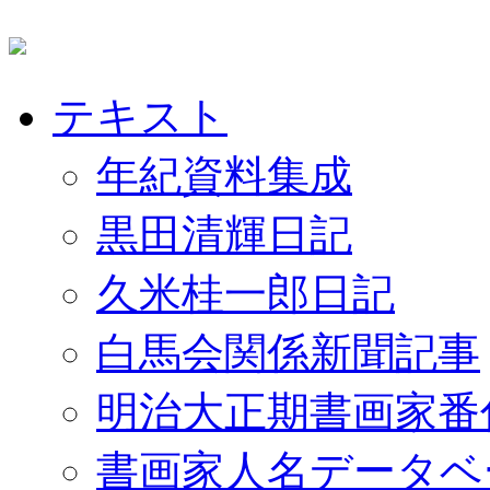
テキスト
年紀資料集成
黒田清輝日記
久米桂一郎日記
白馬会関係新聞記事
明治大正期書画家番
書画家人名データベ