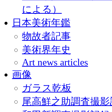
による）
日本美術年鑑
物故者記事
美術界年史
Art news articles
画像
ガラス乾板
尾高鮮之助調査撮影