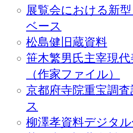
展覧会における新型
ベース
松島健旧蔵資料
笹木繁男氏主宰現代
（作家ファイル）
京都府寺院重宝調査
ス
柳澤孝資料デジタル