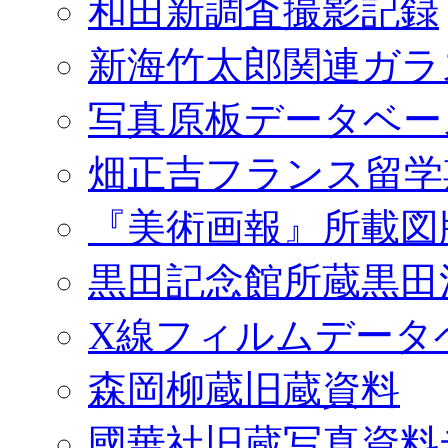
和田新調査撮影記録
新海竹太郎関連ガラ
写真原板データベー
畑正吉フランス留学
『美術画報』所載図
黒田記念館所蔵黒田
X線フィルムデータ
森岡柳蔵旧蔵資料
國華社旧蔵写真資料