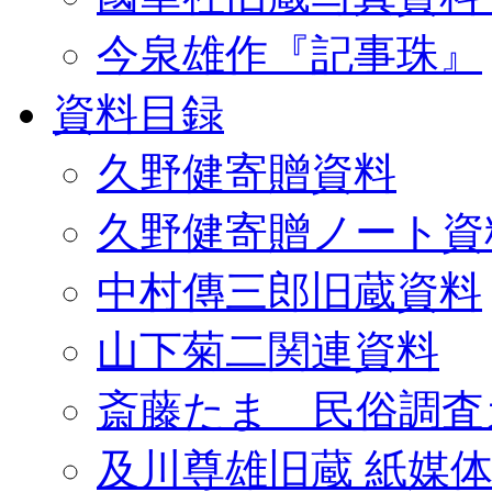
今泉雄作『記事珠』
資料目録
久野健寄贈資料
久野健寄贈ノート資
中村傳三郎旧蔵資料
山下菊二関連資料
斎藤たま 民俗調査
及川尊雄旧蔵 紙媒