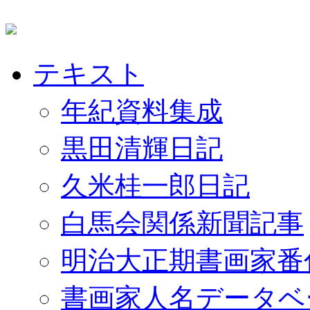
テキスト
年紀資料集成
黒田清輝日記
久米桂一郎日記
白馬会関係新聞記事
明治大正期書画家番
書画家人名データベ