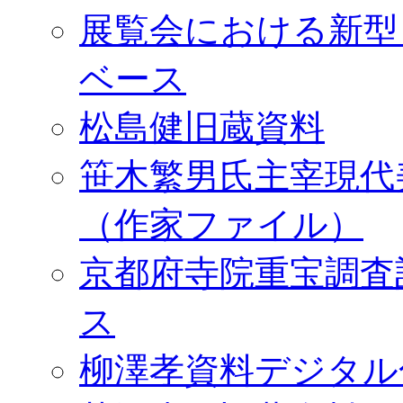
展覧会における新型
ベース
松島健旧蔵資料
笹木繁男氏主宰現代
（作家ファイル）
京都府寺院重宝調査
ス
柳澤孝資料デジタル