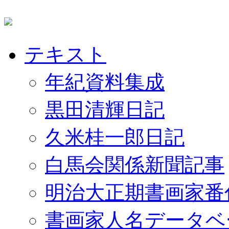
テキスト
年紀資料集成
黒田清輝日記
久米桂一郎日記
白馬会関係新聞記事
明治大正期書画家番
書画家人名データベ