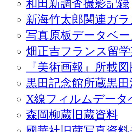
和田新調査撮影記録
新海竹太郎関連ガラ
写真原板データベー
畑正吉フランス留学
『美術画報』所載図
黒田記念館所蔵黒田
X線フィルムデータ
森岡柳蔵旧蔵資料
國華社旧蔵写真資料