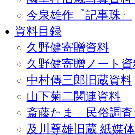
今泉雄作『記事珠』
資料目録
久野健寄贈資料
久野健寄贈ノート資
中村傳三郎旧蔵資料
山下菊二関連資料
斎藤たま 民俗調査
及川尊雄旧蔵 紙媒