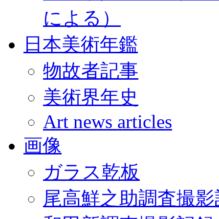
による）
日本美術年鑑
物故者記事
美術界年史
Art news articles
画像
ガラス乾板
尾高鮮之助調査撮影