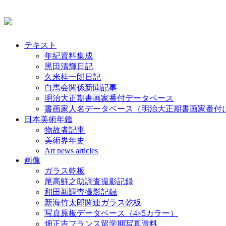
テキスト
年紀資料集成
黒田清輝日記
久米桂一郎日記
白馬会関係新聞記事
明治大正期書画家番付データベース
書画家人名データベース（明治大正期書画家番付
日本美術年鑑
物故者記事
美術界年史
Art news articles
画像
ガラス乾板
尾高鮮之助調査撮影記録
和田新調査撮影記録
新海竹太郎関連ガラス乾板
写真原板データベース（4×5カラー）
畑正吉フランス留学期写真資料