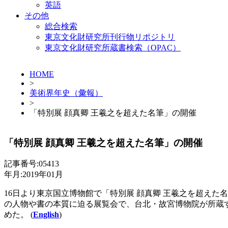
英語
その他
総合検索
東京文化財研究所刊行物リポジトリ
東京文化財研究所蔵書検索（OPAC）
HOME
>
美術界年史（彙報）
>
「特別展 顔真卿 王羲之を超えた名筆」の開催
「特別展 顔真卿 王羲之を超えた名筆」の開催
記事番号:05413
年月:2019年01月
16日より東京国立博物館で「特別展 顔真卿 王羲之を超えた
の人物や書の本質に迫る展覧会で、台北・故宮博物院が所蔵
めた。 (
English
)