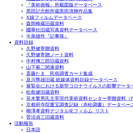
『美術画報』所載図版データベース
黒田記念館所蔵黒田清輝作品集
X線フィルムデータベース
森岡柳蔵旧蔵資料
國華社旧蔵写真資料データベース
今泉雄作『記事珠』
資料目録
久野健寄贈資料
久野健寄贈ノート資料
中村傳三郎旧蔵資料
山下菊二関連資料
斎藤たま 民俗調査カード集成
及川尊雄旧蔵 紙媒体資料目録データベース
展覧会における新型コロナウイルスの影響データ
松島健旧蔵資料
笹木繁男氏主宰現代美術資料センター寄贈資料（
京都府寺院重宝調査記録（赤松調書）データベー
柳澤孝資料デジタル化フィルム_リスト
菅沼貞三旧蔵資料
活動報告
日本語