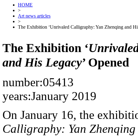
HOME
>
Art news articles
>
The Exhibition ‘Unrivaled Calligraphy: Yan Zhenqing and H
The Exhibition ‘
Unrivaled
and His Legacy
’ Opened
number:05413
years:January 2019
On January 16, the exhibitio
Calligraphy: Yan Zhenqing