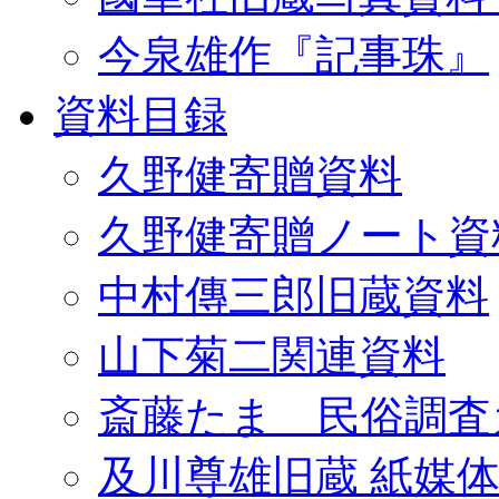
今泉雄作『記事珠』
資料目録
久野健寄贈資料
久野健寄贈ノート資
中村傳三郎旧蔵資料
山下菊二関連資料
斎藤たま 民俗調査
及川尊雄旧蔵 紙媒