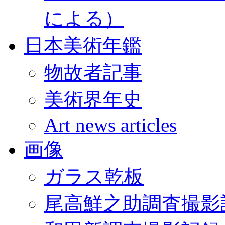
による）
日本美術年鑑
物故者記事
美術界年史
Art news articles
画像
ガラス乾板
尾高鮮之助調査撮影