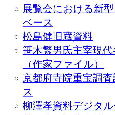
展覧会における新型
ベース
松島健旧蔵資料
笹木繁男氏主宰現代
（作家ファイル）
京都府寺院重宝調査
ス
柳澤孝資料デジタル