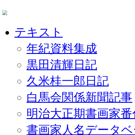
テキスト
年紀資料集成
黒田清輝日記
久米桂一郎日記
白馬会関係新聞記事
明治大正期書画家番
書画家人名データベ