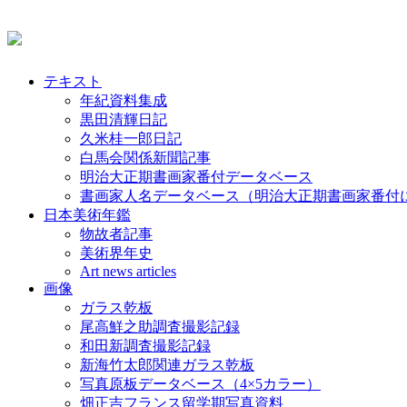
テキスト
年紀資料集成
黒田清輝日記
久米桂一郎日記
白馬会関係新聞記事
明治大正期書画家番付データベース
書画家人名データベース（明治大正期書画家番付
日本美術年鑑
物故者記事
美術界年史
Art news articles
画像
ガラス乾板
尾高鮮之助調査撮影記録
和田新調査撮影記録
新海竹太郎関連ガラス乾板
写真原板データベース（4×5カラー）
畑正吉フランス留学期写真資料