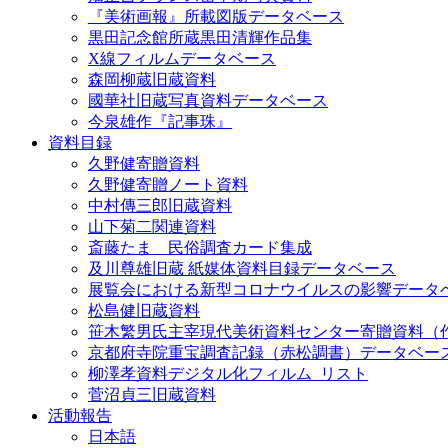
『美術画報』所載図版データベース
黒田記念館所蔵黒田清輝作品集
X線フィルムデータベース
森岡柳蔵旧蔵資料
國華社旧蔵写真資料データベース
今泉雄作『記事珠』
資料目録
久野健寄贈資料
久野健寄贈ノート資料
中村傳三郎旧蔵資料
山下菊二関連資料
斎藤たま 民俗調査カード集成
及川尊雄旧蔵 紙媒体資料目録データベース
展覧会における新型コロナウイルスの影響データ
松島健旧蔵資料
笹木繁男氏主宰現代美術資料センター寄贈資料（
京都府寺院重宝調査記録（赤松調書）データベー
柳澤孝資料デジタル化フィルム_リスト
菅沼貞三旧蔵資料
活動報告
日本語