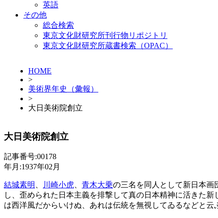
英語
その他
総合検索
東京文化財研究所刊行物リポジトリ
東京文化財研究所蔵書検索（OPAC）
HOME
>
美術界年史（彙報）
>
大日美術院創立
大日美術院創立
記事番号:00178
年月:1937年02月
結城素明
、
川崎小虎
、
青木大乗
の三名を同人として新日本画
し、歪められた日本主義を排撃して真の日本精神に活きた新
は西洋風だからいけぬ、あれは伝統を無視してゐるなどと云