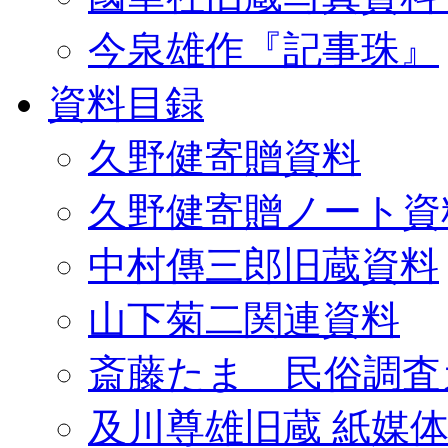
今泉雄作『記事珠』
資料目録
久野健寄贈資料
久野健寄贈ノート資
中村傳三郎旧蔵資料
山下菊二関連資料
斎藤たま 民俗調査
及川尊雄旧蔵 紙媒