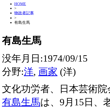
HOME
>
物故者記事
>
有島生馬
有島生馬
没年月日:1974/09/15
分野:
洋
,
画家
(洋)
文化功労者、日本芸術院
有島生馬
は、9月15日