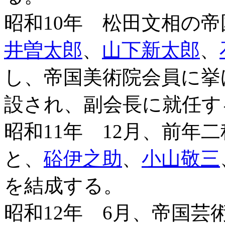
昭和10年 松田文相の
井曽太郎
、
山下新太郎
、
し、帝国美術院会員に挙
設され、副会長に就任す
昭和11年 12月、前年
と、
硲伊之助
、
小山敬三
を結成する。
昭和12年 6月、帝国