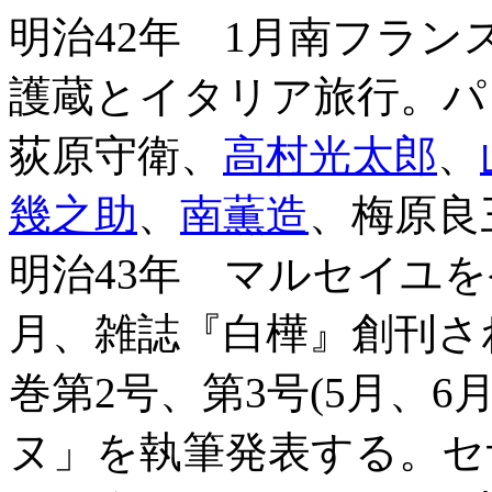
明治42年 1月南フラ
護蔵とイタリア旅行。パ
荻原守衛、
高村光太郎
、
幾之助
、
南薫造
、梅原良
明治43年 マルセイユ
月、雑誌『白樺』創刊さ
巻第2号、第3号(5月、
ヌ」を執筆発表する。セ