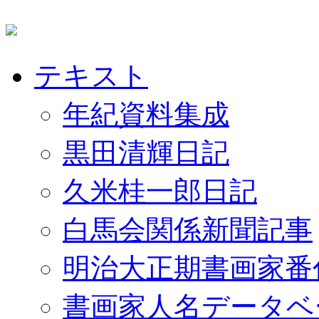
テキスト
年紀資料集成
黒田清輝日記
久米桂一郎日記
白馬会関係新聞記事
明治大正期書画家番
書画家人名データベ