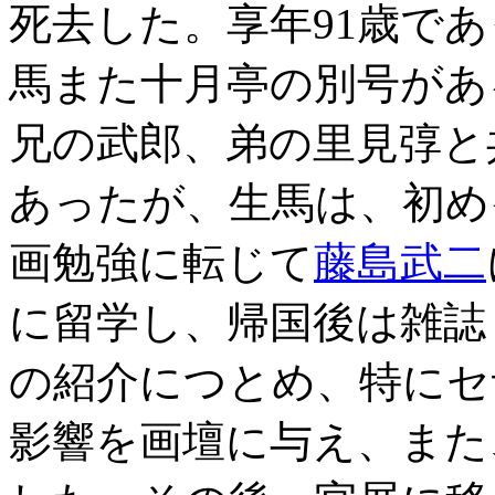
死去した。享年91歳で
馬また十月亭の別号があ
兄の武郎、弟の里見弴と
あったが、生馬は、初め
画勉強に転じて
藤島武二
に留学し、帰国後は雑誌
の紹介につとめ、特にセ
影響を画壇に与え、また