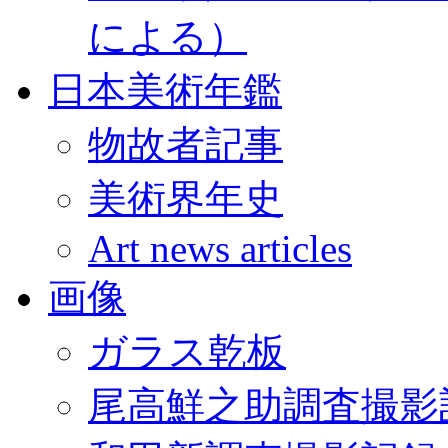
による）
日本美術年鑑
物故者記事
美術界年史
Art news articles
画像
ガラス乾板
尾高鮮之助調査撮影