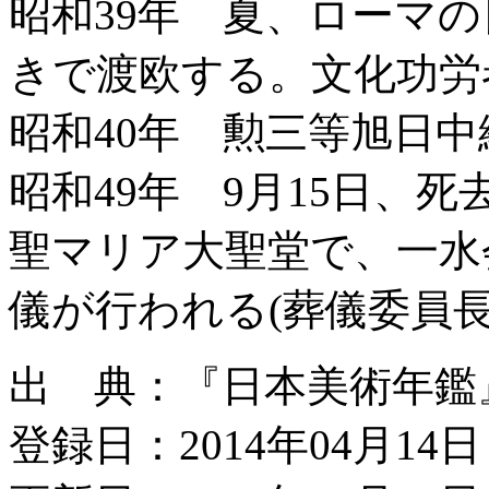
昭和39年 夏、ローマ
きで渡欧する。文化功労
昭和40年 勲三等旭日
昭和49年 9月15日、死
聖マリア大聖堂で、一水
儀が行われる(葬儀委員
出 典：『日本美術年鑑』昭和
登録日：2014年04月14日