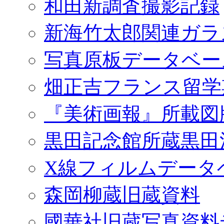
和田新調査撮影記録
新海竹太郎関連ガラ
写真原板データベー
畑正吉フランス留学
『美術画報』所載図
黒田記念館所蔵黒田
X線フィルムデータ
森岡柳蔵旧蔵資料
國華社旧蔵写真資料