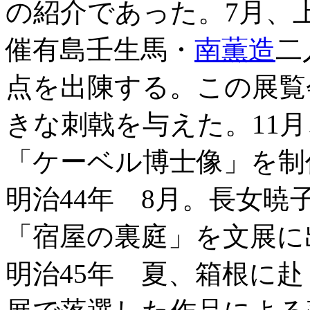
の紹介であった。7月、
催有島壬生馬・
南薫造
二
点を出陳する。この展覧
きな刺戟を与えた。11
「ケーベル博士像」を制
明治44年 8月。長女
「宿屋の裏庭」を文展に
明治45年 夏、箱根に