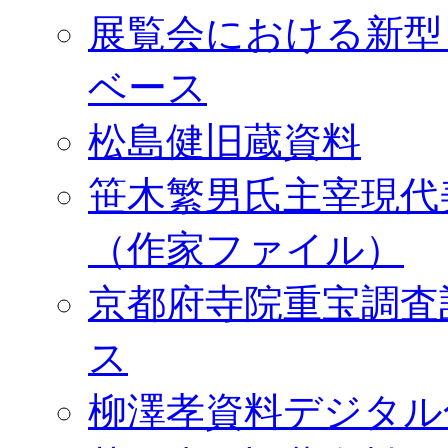
展覧会における新型
ベース
松島健旧蔵資料
笹木繁男氏主宰現代
（作家ファイル）
京都府寺院重宝調査
ス
柳澤孝資料デジタル