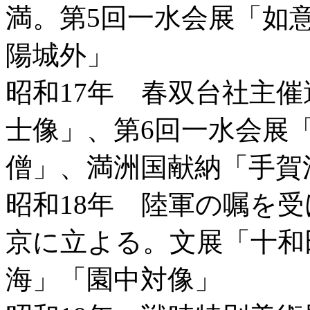
満。第5回一水会展「如
陽城外」
昭和17年 春双台社主
士像」、第6回一水会展
僧」、満洲国献納「手賀
昭和18年 陸軍の嘱を
京に立よる。文展「十和
海」「園中対像」