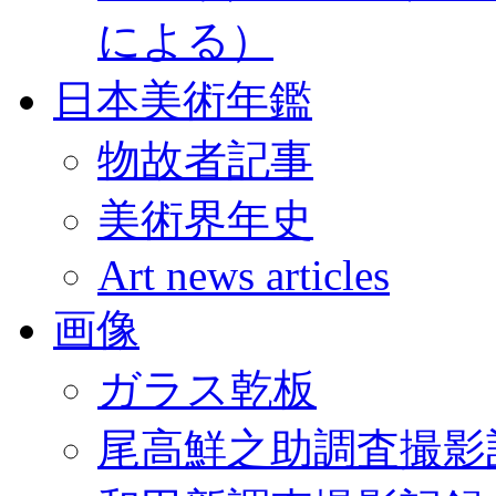
による）
日本美術年鑑
物故者記事
美術界年史
Art news articles
画像
ガラス乾板
尾高鮮之助調査撮影