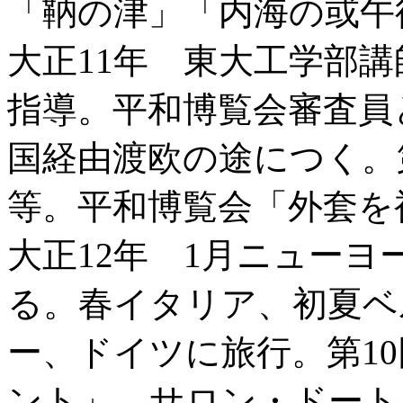
「靹の津」「内海の或午
大正11年 東大工学部
指導。平和博覧会審査員
国経由渡欧の途につく。
等。平和博覧会「外套を
大正12年 1月ニュー
る。春イタリア、初夏ベ
ー、ドイツに旅行。第1
ント」。サロン・ドート