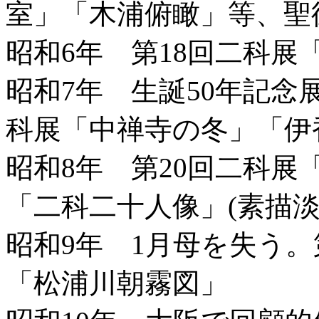
室」「木浦俯瞰」等、聖
昭和6年 第18回二科展
昭和7年 生誕50年記念
科展「中禅寺の冬」「伊
昭和8年 第20回二科
「二科二十人像」(素描淡
昭和9年 1月母を失う。
「松浦川朝霧図」