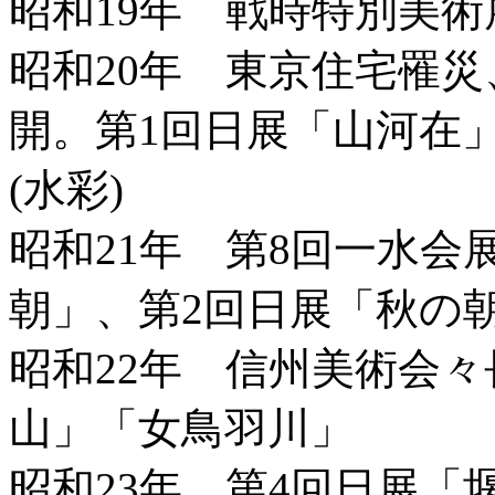
昭和19年 戦時特別美
昭和20年 東京住宅罹
開。第1回日展「山河在
(水彩)
昭和21年 第8回一水
朝」、第2回日展「秋の
昭和22年 信州美術会
山」「女鳥羽川」
昭和23年 第4回日展「