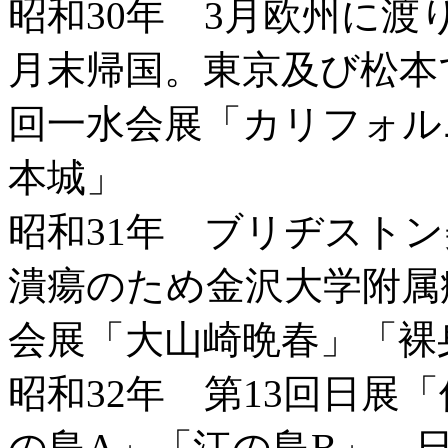
昭和30年 3月欧州に渡
月末帰国。東京及び松本
回一水会展「カリフォル
本城」
昭和31年 ブリヂスト
潰瘍のため金沢大学附属
会展「大山崎晩春」「裸
昭和32年 第13回日展
の島A」「江の島B」、日