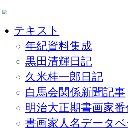
テキスト
年紀資料集成
黒田清輝日記
久米桂一郎日記
白馬会関係新聞記事
明治大正期書画家番
書画家人名データベ