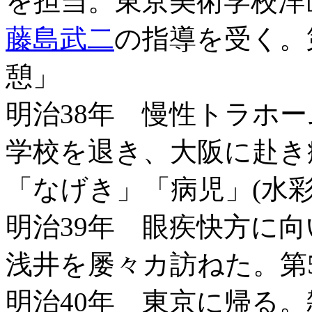
を担当。東京美術学校洋
藤島武二
の指導を受く。
憩」
明治38年 慢性トラホ
学校を退き、大阪に赴き
「なげき」「病児」(水彩)
明治39年 眼疾快方に
浅井を屡々カ訪ねた。第
明治40年 東京に帰る