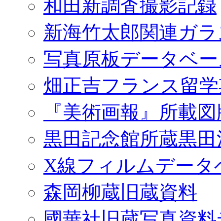
和田新調査撮影記録
新海竹太郎関連ガラ
写真原板データベー
畑正吉フランス留学
『美術画報』所載図
黒田記念館所蔵黒田
X線フィルムデータ
森岡柳蔵旧蔵資料
國華社旧蔵写真資料