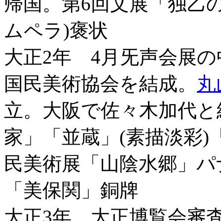
帰国。第6回文展「独乙の
ムペラ)褒状
大正2年 4月旡声会展
国民美術協会を結成。
丸
立。大阪で佐々木加代と
家」「並蔵」(素描淡彩)
民美術展「山陰水郷」パ
「美保関」銅牌
大正3年 大正博覧会審