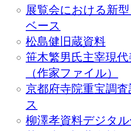
展覧会における新型
ベース
松島健旧蔵資料
笹木繁男氏主宰現代
（作家ファイル）
京都府寺院重宝調査
ス
柳澤孝資料デジタル