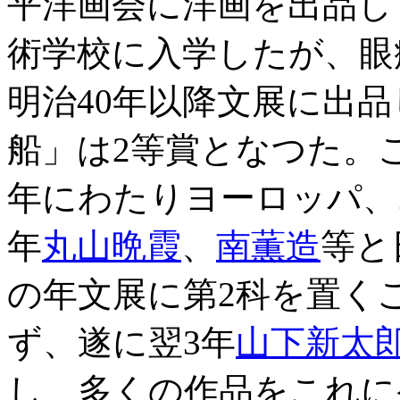
平洋画会に洋画を出品し
術学校に入学したが、眼
明治40年以降文展に出品
船」は2等賞となつた。
年にわたりヨーロッパ、
年
丸山晩霞
、
南薫造
等と
の年文展に第2科を置く
ず、遂に翌3年
山下新太
し、多くの作品をこれに