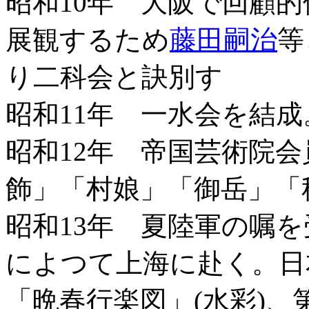
昭和10年 大阪で回顧
展観するため
藤田嗣治
等
り二科会と訣別す
昭和11年 一水会を結
昭和12年 帝国芸術院
飾」「村娘」「御岳」「
昭和13年 夏陸軍の嘱
によつて上海に赴く。日
「晩春行楽図」(水彩)、