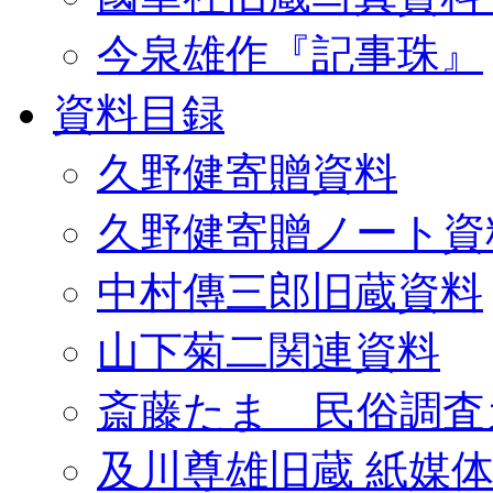
今泉雄作『記事珠』
資料目録
久野健寄贈資料
久野健寄贈ノート資
中村傳三郎旧蔵資料
山下菊二関連資料
斎藤たま 民俗調査
及川尊雄旧蔵 紙媒