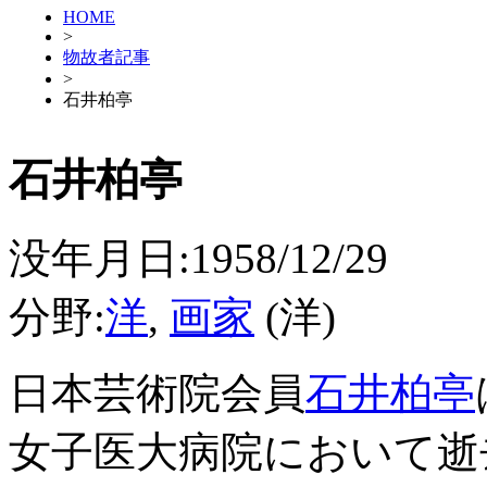
HOME
>
物故者記事
>
石井柏亭
石井柏亭
没年月日:1958/12/29
分野:
洋
,
画家
(洋)
日本芸術院会員
石井柏亭
女子医大病院において逝