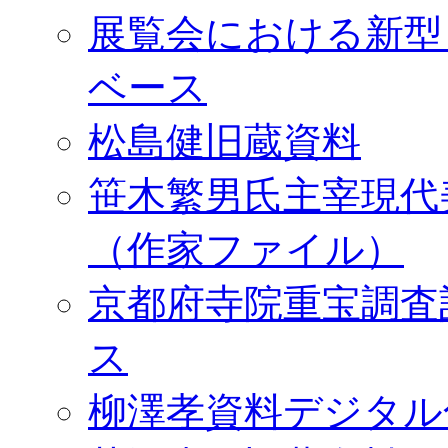
展覧会における新型
ベース
松島健旧蔵資料
笹木繁男氏主宰現代
（作家ファイル）
京都府寺院重宝調査
ス
柳澤孝資料デジタル