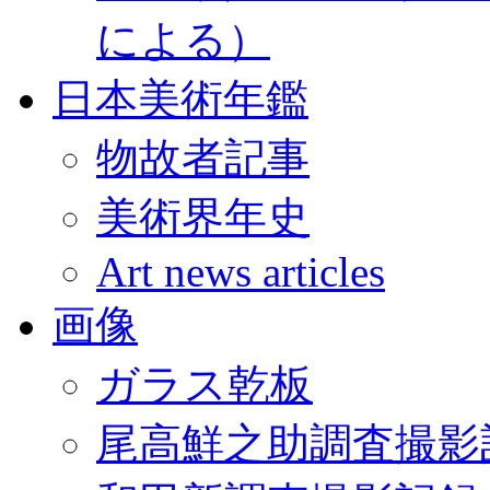
による）
日本美術年鑑
物故者記事
美術界年史
Art news articles
画像
ガラス乾板
尾高鮮之助調査撮影