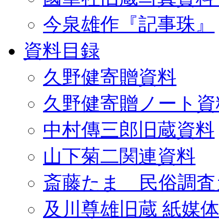
今泉雄作『記事珠』
資料目録
久野健寄贈資料
久野健寄贈ノート資
中村傳三郎旧蔵資料
山下菊二関連資料
斎藤たま 民俗調査
及川尊雄旧蔵 紙媒