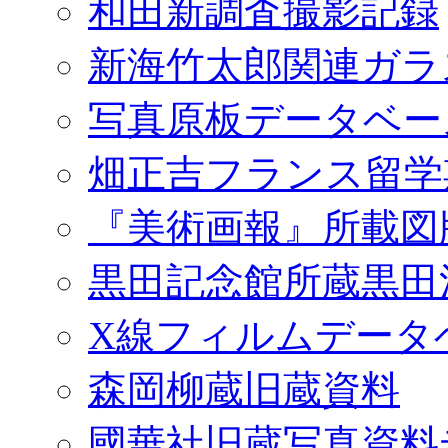
和田新調査撮影記録
新海竹太郎関連ガラ
写真原板データベー
畑正吉フランス留学
『美術画報』所載図
黒田記念館所蔵黒田
X線フィルムデータ
森岡柳蔵旧蔵資料
國華社旧蔵写真資料