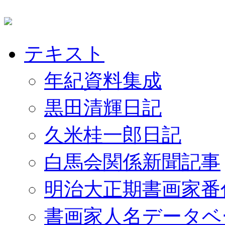
テキスト
年紀資料集成
黒田清輝日記
久米桂一郎日記
白馬会関係新聞記事
明治大正期書画家番
書画家人名データベ