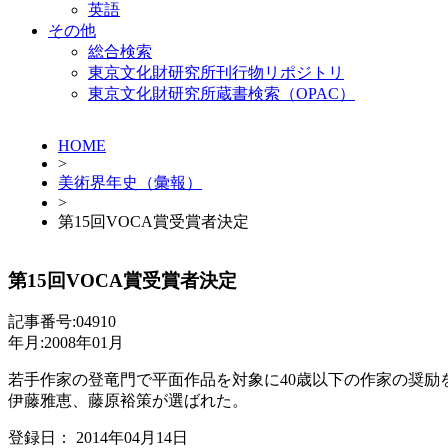
英語
その他
総合検索
東京文化財研究所刊行物リポジトリ
東京文化財研究所蔵書検索（OPAC）
HOME
>
美術界年史（彙報）
>
第15回VOCA賞受賞者決定
第15回VOCA賞受賞者決定
記事番号:04910
年月:2008年01月
若手作家の登竜門で平面作品を対象に40歳以下の作家の奨励を
伊藤雅恵、藤原裕策が選ばれた。
登録日： 2014年04月14日