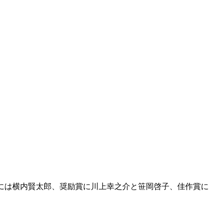
 賞には横内賢太郎、奨励賞に川上幸之介と笹岡啓子、佳作賞に