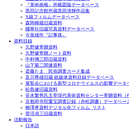
『美術画報』所載図版データベース
黒田記念館所蔵黒田清輝作品集
X線フィルムデータベース
森岡柳蔵旧蔵資料
國華社旧蔵写真資料データベース
今泉雄作『記事珠』
資料目録
久野健寄贈資料
久野健寄贈ノート資料
中村傳三郎旧蔵資料
山下菊二関連資料
斎藤たま 民俗調査カード集成
及川尊雄旧蔵 紙媒体資料目録データベース
展覧会における新型コロナウイルスの影響データ
松島健旧蔵資料
笹木繁男氏主宰現代美術資料センター寄贈資料（
京都府寺院重宝調査記録（赤松調書）データベー
柳澤孝資料デジタル化フィルム_リスト
菅沼貞三旧蔵資料
活動報告
日本語