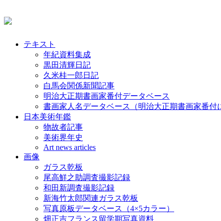
テキスト
年紀資料集成
黒田清輝日記
久米桂一郎日記
白馬会関係新聞記事
明治大正期書画家番付データベース
書画家人名データベース（明治大正期書画家番付
日本美術年鑑
物故者記事
美術界年史
Art news articles
画像
ガラス乾板
尾高鮮之助調査撮影記録
和田新調査撮影記録
新海竹太郎関連ガラス乾板
写真原板データベース（4×5カラー）
畑正吉フランス留学期写真資料