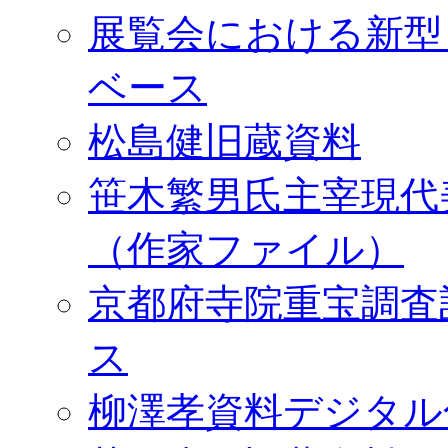
展覧会における新型
ベース
松島健旧蔵資料
笹木繁男氏主宰現代
（作家ファイル）
京都府寺院重宝調査
ス
柳澤孝資料デジタル