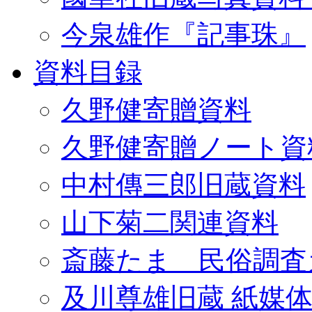
今泉雄作『記事珠』
資料目録
久野健寄贈資料
久野健寄贈ノート資
中村傳三郎旧蔵資料
山下菊二関連資料
斎藤たま 民俗調査
及川尊雄旧蔵 紙媒