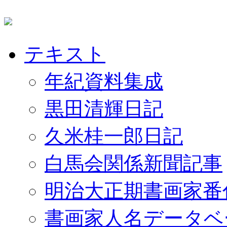
テキスト
年紀資料集成
黒田清輝日記
久米桂一郎日記
白馬会関係新聞記事
明治大正期書画家番
書画家人名データベ