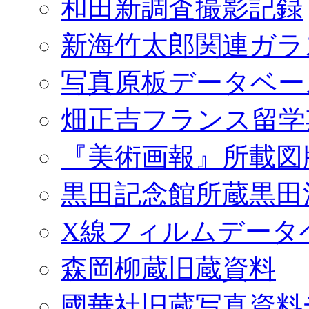
和田新調査撮影記録
新海竹太郎関連ガラ
写真原板データベー
畑正吉フランス留学
『美術画報』所載図
黒田記念館所蔵黒田
X線フィルムデータ
森岡柳蔵旧蔵資料
國華社旧蔵写真資料