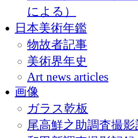
による）
日本美術年鑑
物故者記事
美術界年史
Art news articles
画像
ガラス乾板
尾高鮮之助調査撮影