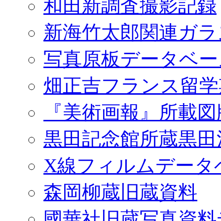
和田新調査撮影記録
新海竹太郎関連ガラ
写真原板データベー
畑正吉フランス留学
『美術画報』所載図
黒田記念館所蔵黒田
X線フィルムデータ
森岡柳蔵旧蔵資料
國華社旧蔵写真資料