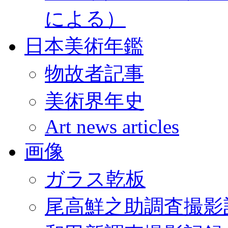
による）
日本美術年鑑
物故者記事
美術界年史
Art news articles
画像
ガラス乾板
尾高鮮之助調査撮影