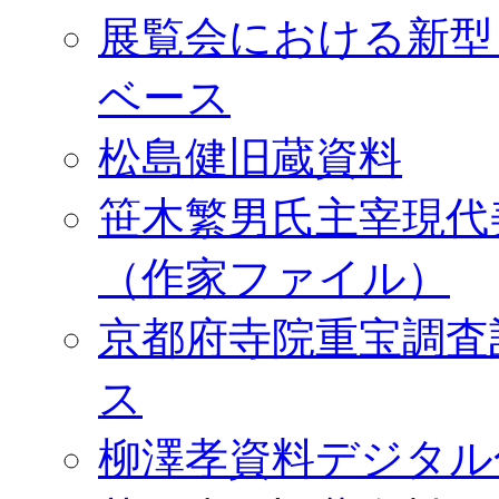
展覧会における新型
ベース
松島健旧蔵資料
笹木繁男氏主宰現代
（作家ファイル）
京都府寺院重宝調査
ス
柳澤孝資料デジタル