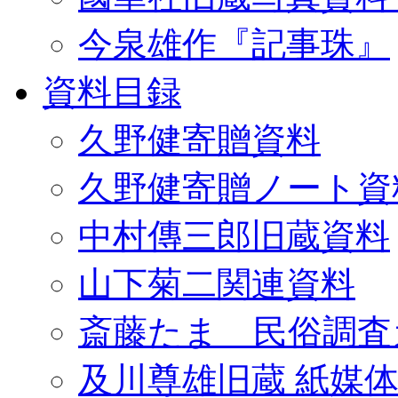
今泉雄作『記事珠』
資料目録
久野健寄贈資料
久野健寄贈ノート資
中村傳三郎旧蔵資料
山下菊二関連資料
斎藤たま 民俗調査
及川尊雄旧蔵 紙媒