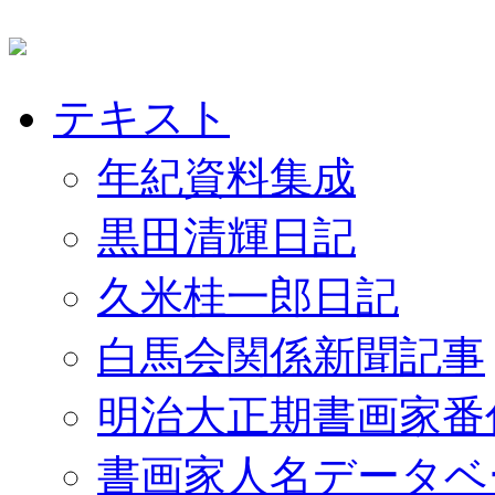
テキスト
年紀資料集成
黒田清輝日記
久米桂一郎日記
白馬会関係新聞記事
明治大正期書画家番
書画家人名データベ