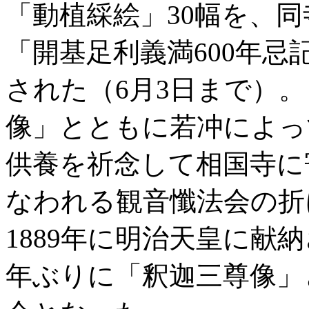
「動植綵絵」30幅を、
「開基足利義満600年忌
された（6月3日まで）
像」とともに若冲によっ
供養を祈念して相国寺に
なわれる観音懺法会の折
1889年に明治天皇に献
年ぶりに「釈迦三尊像」