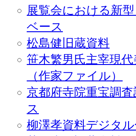
展覧会における新型
ベース
松島健旧蔵資料
笹木繁男氏主宰現代
（作家ファイル）
京都府寺院重宝調査
ス
柳澤孝資料デジタル