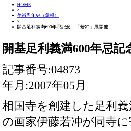
HOME
>
美術界年史（彙報）
>
開基足利義満600年忌記念 「若冲」展開催
開基足利義満600年忌
記事番号:04873
年月:2007年05月
相国寺を創建した足利義
の画家伊藤若冲が同寺に