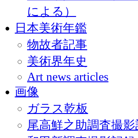
による）
日本美術年鑑
物故者記事
美術界年史
Art news articles
画像
ガラス乾板
尾高鮮之助調査撮影