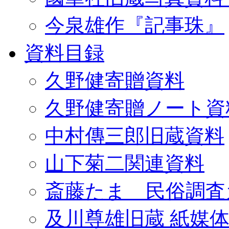
今泉雄作『記事珠』
資料目録
久野健寄贈資料
久野健寄贈ノート資
中村傳三郎旧蔵資料
山下菊二関連資料
斎藤たま 民俗調査
及川尊雄旧蔵 紙媒