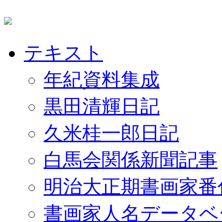
テキスト
年紀資料集成
黒田清輝日記
久米桂一郎日記
白馬会関係新聞記事
明治大正期書画家番
書画家人名データベ