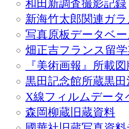
和田新調査撮影記録
新海竹太郎関連ガラ
写真原板データベー
畑正吉フランス留学
『美術画報』所載図
黒田記念館所蔵黒田
X線フィルムデータ
森岡柳蔵旧蔵資料
國華社旧蔵写真資料