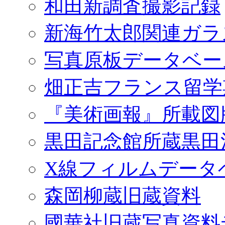
和田新調査撮影記録
新海竹太郎関連ガラ
写真原板データベー
畑正吉フランス留学
『美術画報』所載図
黒田記念館所蔵黒田
X線フィルムデータ
森岡柳蔵旧蔵資料
國華社旧蔵写真資料