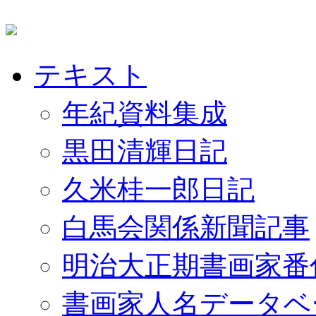
テキスト
年紀資料集成
黒田清輝日記
久米桂一郎日記
白馬会関係新聞記事
明治大正期書画家番
書画家人名データベ