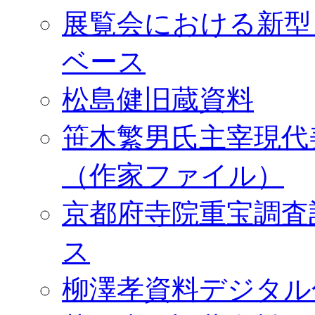
展覧会における新型
ベース
松島健旧蔵資料
笹木繁男氏主宰現代
（作家ファイル）
京都府寺院重宝調査
ス
柳澤孝資料デジタル