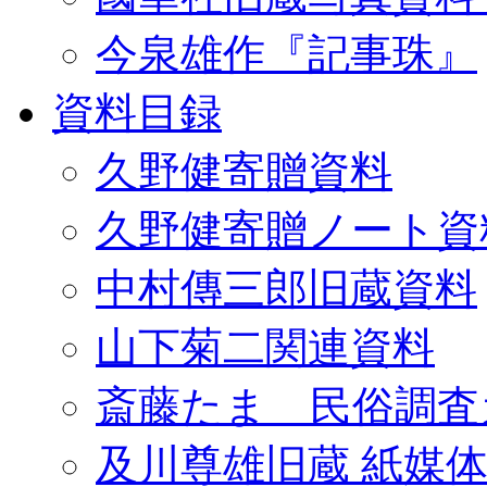
今泉雄作『記事珠』
資料目録
久野健寄贈資料
久野健寄贈ノート資
中村傳三郎旧蔵資料
山下菊二関連資料
斎藤たま 民俗調査
及川尊雄旧蔵 紙媒