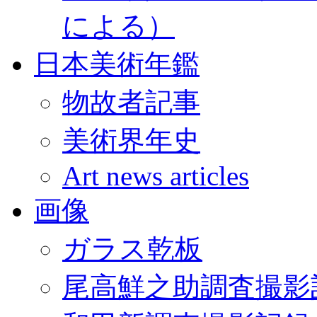
による）
日本美術年鑑
物故者記事
美術界年史
Art news articles
画像
ガラス乾板
尾高鮮之助調査撮影