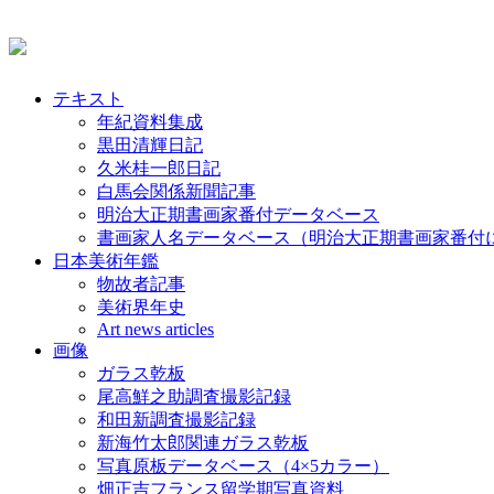
テキスト
年紀資料集成
黒田清輝日記
久米桂一郎日記
白馬会関係新聞記事
明治大正期書画家番付データベース
書画家人名データベース（明治大正期書画家番付
日本美術年鑑
物故者記事
美術界年史
Art news articles
画像
ガラス乾板
尾高鮮之助調査撮影記録
和田新調査撮影記録
新海竹太郎関連ガラス乾板
写真原板データベース（4×5カラー）
畑正吉フランス留学期写真資料