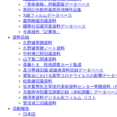
『美術画報』所載図版データベース
黒田記念館所蔵黒田清輝作品集
X線フィルムデータベース
森岡柳蔵旧蔵資料
國華社旧蔵写真資料データベース
今泉雄作『記事珠』
資料目録
久野健寄贈資料
久野健寄贈ノート資料
中村傳三郎旧蔵資料
山下菊二関連資料
斎藤たま 民俗調査カード集成
及川尊雄旧蔵 紙媒体資料目録データベース
展覧会における新型コロナウイルスの影響データ
松島健旧蔵資料
笹木繁男氏主宰現代美術資料センター寄贈資料（
京都府寺院重宝調査記録（赤松調書）データベー
柳澤孝資料デジタル化フィルム_リスト
菅沼貞三旧蔵資料
活動報告
日本語