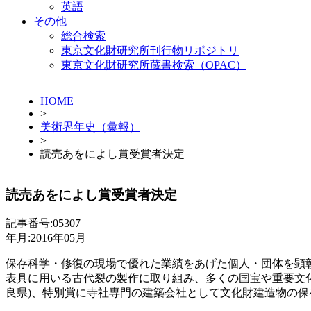
英語
その他
総合検索
東京文化財研究所刊行物リポジトリ
東京文化財研究所蔵書検索（OPAC）
HOME
>
美術界年史（彙報）
>
読売あをによし賞受賞者決定
読売あをによし賞受賞者決定
記事番号:05307
年月:2016年05月
保存科学・修復の現場で優れた業績をあげた個人・団体を顕彰
表具に用いる古代裂の製作に取り組み、多くの国宝や重要文
良県)、特別賞に寺社専門の建築会社として文化財建造物の保存