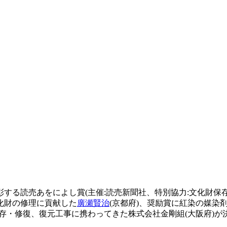
する読売あをによし賞(主催:読売新聞社、特別協力:文化財保存
化財の修理に貢献した
廣瀬賢治
(京都府)、奨励賞に紅染の媒染
・修復、復元工事に携わってきた株式会社金剛組(大阪府)が決