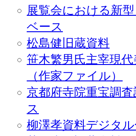
展覧会における新型
ベース
松島健旧蔵資料
笹木繁男氏主宰現代
（作家ファイル）
京都府寺院重宝調査
ス
柳澤孝資料デジタル