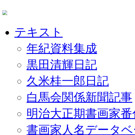
テキスト
年紀資料集成
黒田清輝日記
久米桂一郎日記
白馬会関係新聞記事
明治大正期書画家番
書画家人名データベ