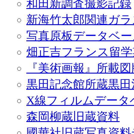
和田新調査撮影記録
新海竹太郎関連ガラ
写真原板データベー
畑正吉フランス留学
『美術画報』所載図
黒田記念館所蔵黒田
X線フィルムデータ
森岡柳蔵旧蔵資料
國華社旧蔵写真資料