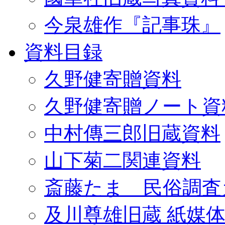
今泉雄作『記事珠』
資料目録
久野健寄贈資料
久野健寄贈ノート資
中村傳三郎旧蔵資料
山下菊二関連資料
斎藤たま 民俗調査
及川尊雄旧蔵 紙媒