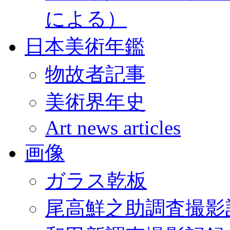
による）
日本美術年鑑
物故者記事
美術界年史
Art news articles
画像
ガラス乾板
尾高鮮之助調査撮影