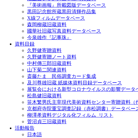
『美術画報』所載図版データベース
黒田記念館所蔵黒田清輝作品集
X線フィルムデータベース
森岡柳蔵旧蔵資料
國華社旧蔵写真資料データベース
今泉雄作『記事珠』
資料目録
久野健寄贈資料
久野健寄贈ノート資料
中村傳三郎旧蔵資料
山下菊二関連資料
斎藤たま 民俗調査カード集成
及川尊雄旧蔵 紙媒体資料目録データベース
展覧会における新型コロナウイルスの影響データ
松島健旧蔵資料
笹木繁男氏主宰現代美術資料センター寄贈資料（
京都府寺院重宝調査記録（赤松調書）データベー
柳澤孝資料デジタル化フィルム_リスト
菅沼貞三旧蔵資料
活動報告
日本語