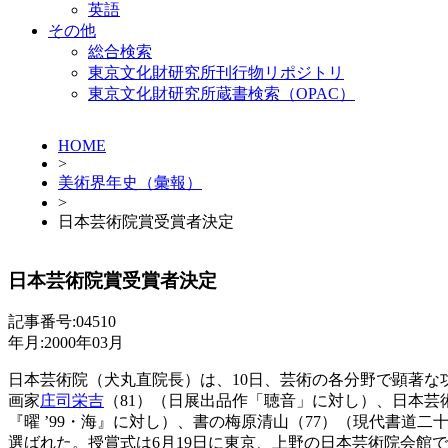
英語
その他
総合検索
東京文化財研究所刊行物リポジトリ
東京文化財研究所蔵書検索（OPAC）
HOME
>
美術界年史（彙報）
>
日本芸術院賞受賞者決定
日本芸術院賞受賞者決定
記事番号:04510
年月:2000年03月
日本芸術院（犬丸直院長）は、10日、芸術の各分野で顕著な
画家
庄司栄吉
（81）（日展出品作「聴音」に対し）、日本芸
『曜 ’99・海』に対し）、書の梅原清山（77）（現代書道
選ばれた。授賞式は6月19日に東京、上野の日本芸術院会館