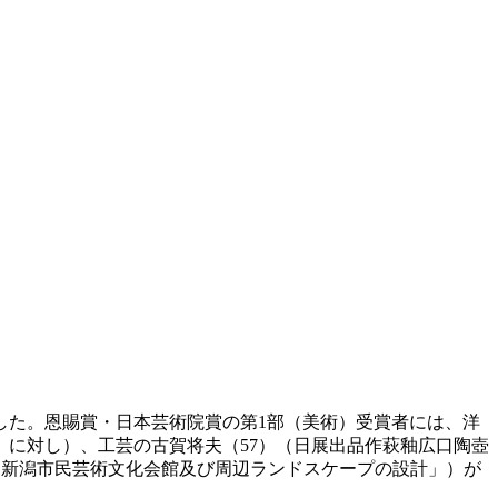
した。恩賜賞・日本芸術院賞の第1部（美術）受賞者には、洋
」に対し）、工芸の古賀将夫（57）（日展出品作萩釉広口陶壺
（「新潟市民芸術文化会館及び周辺ランドスケープの設計」）が