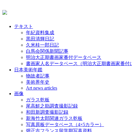
テキスト
年紀資料集成
黒田清輝日記
久米桂一郎日記
白馬会関係新聞記事
明治大正期書画家番付データベース
書画家人名データベース（明治大正期書画家番付
日本美術年鑑
物故者記事
美術界年史
Art news articles
画像
ガラス乾板
尾高鮮之助調査撮影記録
和田新調査撮影記録
新海竹太郎関連ガラス乾板
写真原板データベース（4×5カラー）
畑正吉フランス留学期写真資料