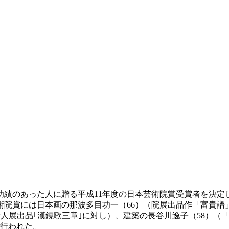
功績のあった人に贈る平成11年度の日本芸術院賞受賞者を決定
術院賞には日本画の那波多目功一（66）（院展出品作「富貴譜
二十人展出品｢漢鐃歌三章｣に対し）、建築の長谷川逸子（58）
で行われた。