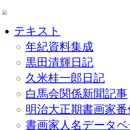
テキスト
年紀資料集成
黒田清輝日記
久米桂一郎日記
白馬会関係新聞記事
明治大正期書画家番
書画家人名データベ