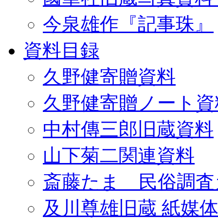
今泉雄作『記事珠』
資料目録
久野健寄贈資料
久野健寄贈ノート資
中村傳三郎旧蔵資料
山下菊二関連資料
斎藤たま 民俗調査
及川尊雄旧蔵 紙媒