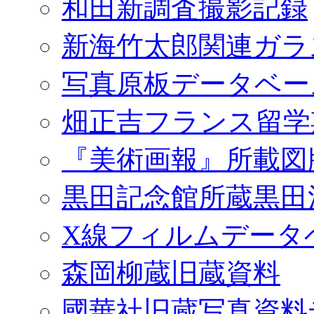
和田新調査撮影記録
新海竹太郎関連ガラ
写真原板データベー
畑正吉フランス留学
『美術画報』所載図
黒田記念館所蔵黒田
X線フィルムデータ
森岡柳蔵旧蔵資料
國華社旧蔵写真資料