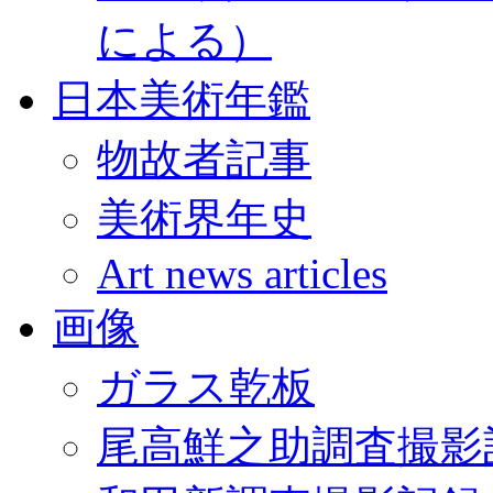
による）
日本美術年鑑
物故者記事
美術界年史
Art news articles
画像
ガラス乾板
尾高鮮之助調査撮影