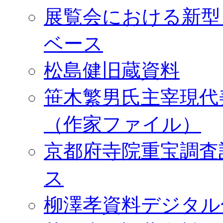
展覧会における新型
ベース
松島健旧蔵資料
笹木繁男氏主宰現代
（作家ファイル）
京都府寺院重宝調査
ス
柳澤孝資料デジタル