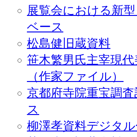
展覧会における新型
ベース
松島健旧蔵資料
笹木繁男氏主宰現代
（作家ファイル）
京都府寺院重宝調査
ス
柳澤孝資料デジタル