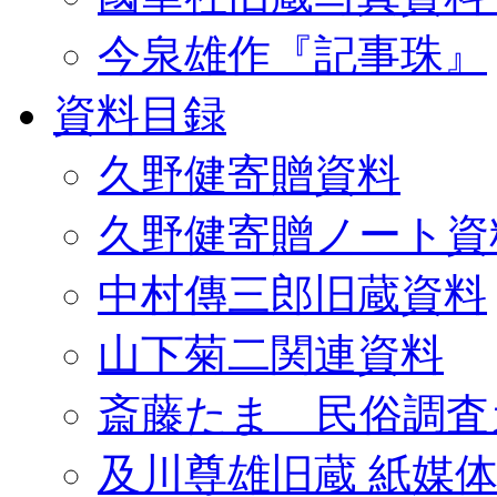
今泉雄作『記事珠』
資料目録
久野健寄贈資料
久野健寄贈ノート資
中村傳三郎旧蔵資料
山下菊二関連資料
斎藤たま 民俗調査
及川尊雄旧蔵 紙媒