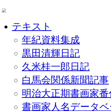
テキスト
年紀資料集成
黒田清輝日記
久米桂一郎日記
白馬会関係新聞記事
明治大正期書画家番
書画家人名データベ