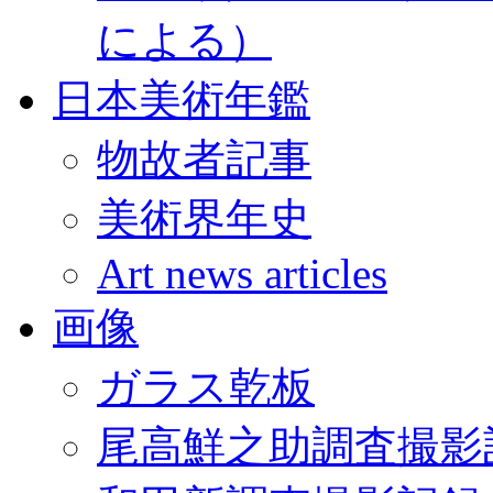
による）
日本美術年鑑
物故者記事
美術界年史
Art news articles
画像
ガラス乾板
尾高鮮之助調査撮影