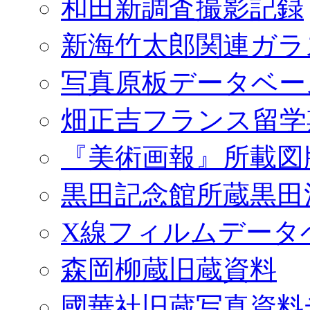
和田新調査撮影記録
新海竹太郎関連ガラ
写真原板データベー
畑正吉フランス留学
『美術画報』所載図
黒田記念館所蔵黒田
X線フィルムデータ
森岡柳蔵旧蔵資料
國華社旧蔵写真資料