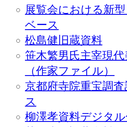
展覧会における新型
ベース
松島健旧蔵資料
笹木繁男氏主宰現代
（作家ファイル）
京都府寺院重宝調査
ス
柳澤孝資料デジタル