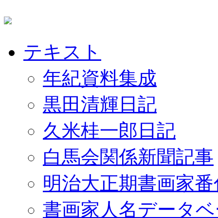
テキスト
年紀資料集成
黒田清輝日記
久米桂一郎日記
白馬会関係新聞記事
明治大正期書画家番
書画家人名データベ