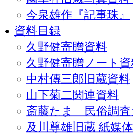
今泉雄作『記事珠』
資料目録
久野健寄贈資料
久野健寄贈ノート資
中村傳三郎旧蔵資料
山下菊二関連資料
斎藤たま 民俗調査
及川尊雄旧蔵 紙媒