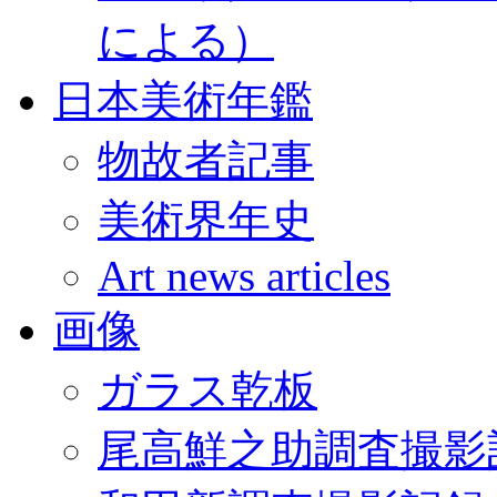
による）
日本美術年鑑
物故者記事
美術界年史
Art news articles
画像
ガラス乾板
尾高鮮之助調査撮影