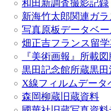
和田新調査撮影記録
新海竹太郎関連ガラ
写真原板データベー
畑正吉フランス留学
『美術画報』所載図
黒田記念館所蔵黒田
X線フィルムデータ
森岡柳蔵旧蔵資料
國華社旧蔵写真資料