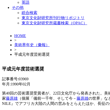
英語
その他
総合検索
東京文化財研究所刊行物リポジトリ
東京文化財研究所蔵書検索（OPAC）
HOME
>
美術界年史（彙報）
>
平成元年度芸術選奨
平成元年度芸術選奨
記事番号:03969
年月:1990年02月
第40回の芸術選奨受賞者が、22日文化庁から発表された。
家
藤原雄
（個展「備前一千年、そして今－
藤原雄
の世界」な
NILE』でアフリカ大陸の人間の営みをとらえたほか、長征