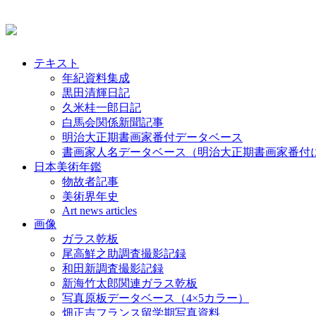
テキスト
年紀資料集成
黒田清輝日記
久米桂一郎日記
白馬会関係新聞記事
明治大正期書画家番付データベース
書画家人名データベース（明治大正期書画家番付
日本美術年鑑
物故者記事
美術界年史
Art news articles
画像
ガラス乾板
尾高鮮之助調査撮影記録
和田新調査撮影記録
新海竹太郎関連ガラス乾板
写真原板データベース（4×5カラー）
畑正吉フランス留学期写真資料