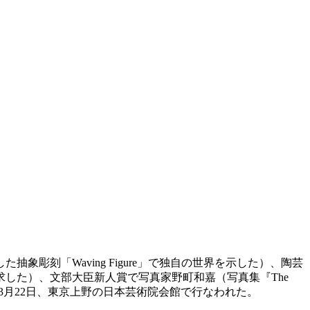
抽象彫刻「Waving Figure」で独自の世界を示した）、陶芸
した）、文部大臣新人賞で写真家野町和嘉（写真集『The
3月22日、東京上野の日本芸術院会館で行なわれた。