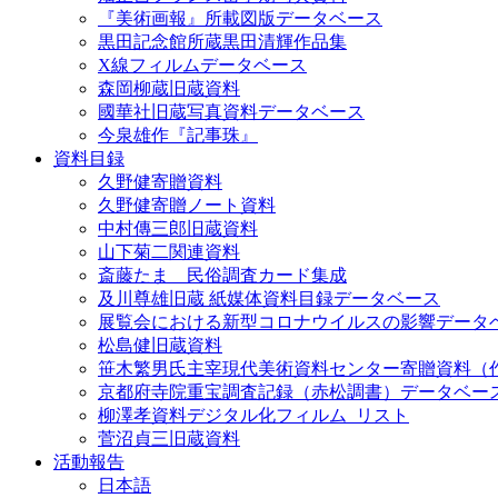
『美術画報』所載図版データベース
黒田記念館所蔵黒田清輝作品集
X線フィルムデータベース
森岡柳蔵旧蔵資料
國華社旧蔵写真資料データベース
今泉雄作『記事珠』
資料目録
久野健寄贈資料
久野健寄贈ノート資料
中村傳三郎旧蔵資料
山下菊二関連資料
斎藤たま 民俗調査カード集成
及川尊雄旧蔵 紙媒体資料目録データベース
展覧会における新型コロナウイルスの影響データ
松島健旧蔵資料
笹木繁男氏主宰現代美術資料センター寄贈資料（
京都府寺院重宝調査記録（赤松調書）データベー
柳澤孝資料デジタル化フィルム_リスト
菅沼貞三旧蔵資料
活動報告
日本語