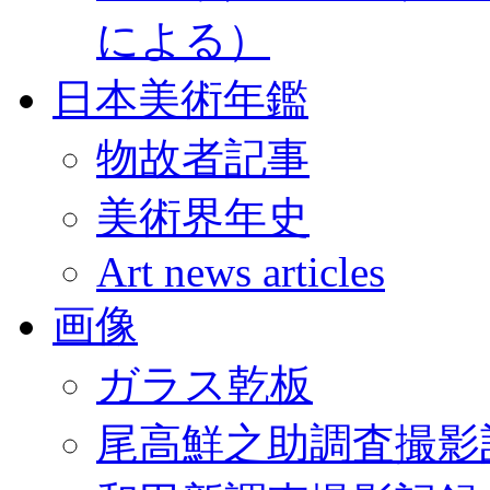
による）
日本美術年鑑
物故者記事
美術界年史
Art news articles
画像
ガラス乾板
尾高鮮之助調査撮影