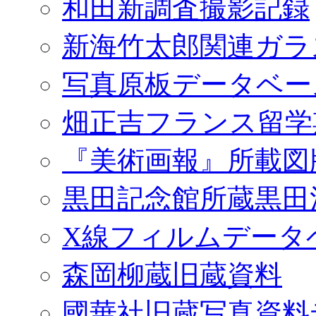
和田新調査撮影記録
新海竹太郎関連ガラ
写真原板データベー
畑正吉フランス留学
『美術画報』所載図
黒田記念館所蔵黒田
X線フィルムデータ
森岡柳蔵旧蔵資料
國華社旧蔵写真資料