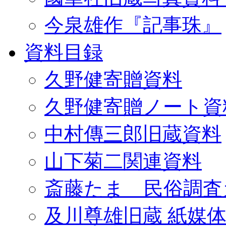
今泉雄作『記事珠』
資料目録
久野健寄贈資料
久野健寄贈ノート資
中村傳三郎旧蔵資料
山下菊二関連資料
斎藤たま 民俗調査
及川尊雄旧蔵 紙媒