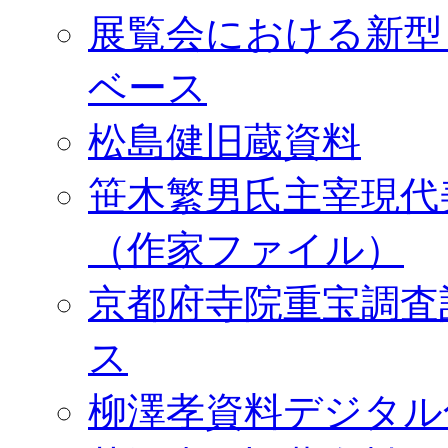
展覧会における新型
ベース
松島健旧蔵資料
笹木繁男氏主宰現代
（作家ファイル）
京都府寺院重宝調査
ス
柳澤孝資料デジタル