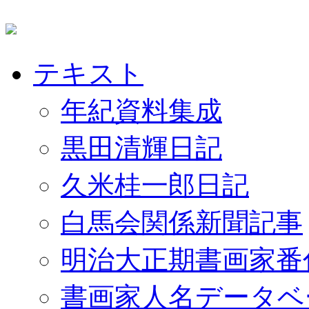
テキスト
年紀資料集成
黒田清輝日記
久米桂一郎日記
白馬会関係新聞記事
明治大正期書画家番
書画家人名データベ