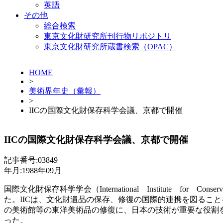
英語
その他
総合検索
東京文化財研究所刊行物リポジトリ
東京文化財研究所蔵書検索（OPAC）
HOME
>
美術界年史（彙報）
>
IICの国際文化財保存科学会議、京都で開催
IICの国際文化財保存科学会議、京都で開催
記事番号:03849
年月:1988年09月
国際文化財保存科学学会（International Institute for C
た。IICは、文化財遺品の保存、修復の国際的連携を図ることを
の美術館等の東洋美術品の修復に、日本の技術が重要な役割を
った。