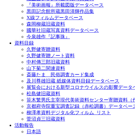
『美術画報』所載図版データベース
黒田記念館所蔵黒田清輝作品集
X線フィルムデータベース
森岡柳蔵旧蔵資料
國華社旧蔵写真資料データベース
今泉雄作『記事珠』
資料目録
久野健寄贈資料
久野健寄贈ノート資料
中村傳三郎旧蔵資料
山下菊二関連資料
斎藤たま 民俗調査カード集成
及川尊雄旧蔵 紙媒体資料目録データベース
展覧会における新型コロナウイルスの影響データ
松島健旧蔵資料
笹木繁男氏主宰現代美術資料センター寄贈資料（
京都府寺院重宝調査記録（赤松調書）データベー
柳澤孝資料デジタル化フィルム_リスト
菅沼貞三旧蔵資料
活動報告
日本語