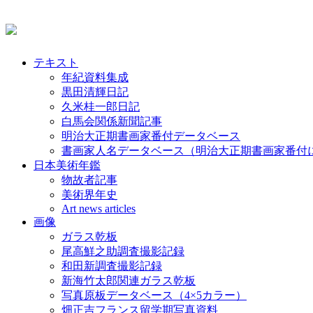
テキスト
年紀資料集成
黒田清輝日記
久米桂一郎日記
白馬会関係新聞記事
明治大正期書画家番付データベース
書画家人名データベース（明治大正期書画家番付
日本美術年鑑
物故者記事
美術界年史
Art news articles
画像
ガラス乾板
尾高鮮之助調査撮影記録
和田新調査撮影記録
新海竹太郎関連ガラス乾板
写真原板データベース（4×5カラー）
畑正吉フランス留学期写真資料