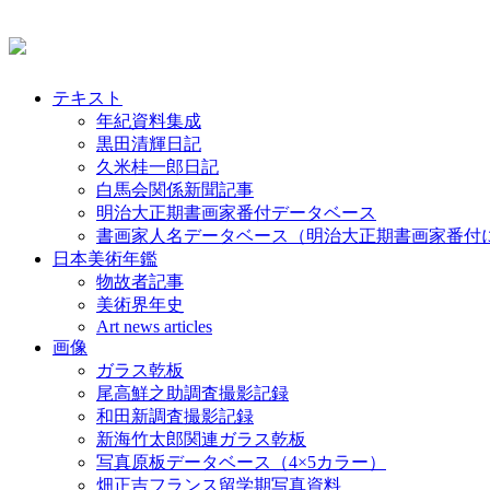
テキスト
年紀資料集成
黒田清輝日記
久米桂一郎日記
白馬会関係新聞記事
明治大正期書画家番付データベース
書画家人名データベース（明治大正期書画家番付
日本美術年鑑
物故者記事
美術界年史
Art news articles
画像
ガラス乾板
尾高鮮之助調査撮影記録
和田新調査撮影記録
新海竹太郎関連ガラス乾板
写真原板データベース（4×5カラー）
畑正吉フランス留学期写真資料