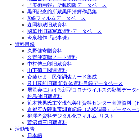
『美術画報』所載図版データベース
黒田記念館所蔵黒田清輝作品集
X線フィルムデータベース
森岡柳蔵旧蔵資料
國華社旧蔵写真資料データベース
今泉雄作『記事珠』
資料目録
久野健寄贈資料
久野健寄贈ノート資料
中村傳三郎旧蔵資料
山下菊二関連資料
斎藤たま 民俗調査カード集成
及川尊雄旧蔵 紙媒体資料目録データベース
展覧会における新型コロナウイルスの影響データ
松島健旧蔵資料
笹木繁男氏主宰現代美術資料センター寄贈資料（
京都府寺院重宝調査記録（赤松調書）データベー
柳澤孝資料デジタル化フィルム_リスト
菅沼貞三旧蔵資料
活動報告
日本語