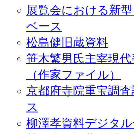
展覧会における新型
ベース
松島健旧蔵資料
笹木繁男氏主宰現代
（作家ファイル）
京都府寺院重宝調査
ス
柳澤孝資料デジタル