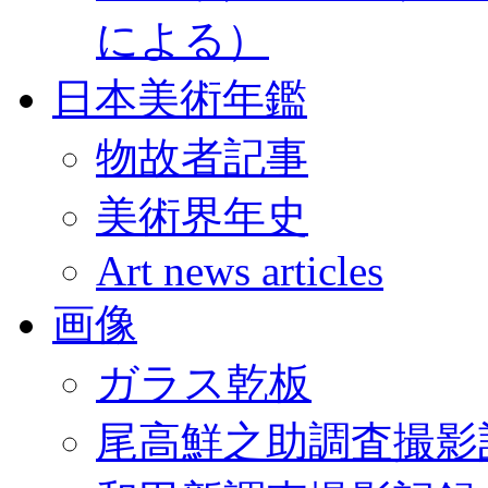
による）
日本美術年鑑
物故者記事
美術界年史
Art news articles
画像
ガラス乾板
尾高鮮之助調査撮影