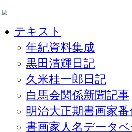
テキスト
年紀資料集成
黒田清輝日記
久米桂一郎日記
白馬会関係新聞記事
明治大正期書画家番
書画家人名データベ