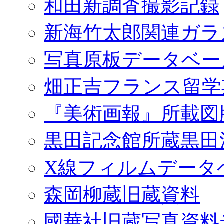
和田新調査撮影記録
新海竹太郎関連ガラ
写真原板データベー
畑正吉フランス留学
『美術画報』所載図
黒田記念館所蔵黒田
X線フィルムデータ
森岡柳蔵旧蔵資料
國華社旧蔵写真資料