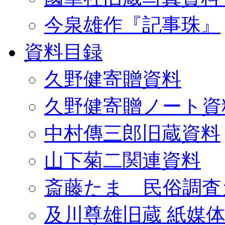
今泉雄作『記事珠』
資料目録
久野健寄贈資料
久野健寄贈ノート資
中村傳三郎旧蔵資料
山下菊二関連資料
斎藤たま 民俗調査
及川尊雄旧蔵 紙媒