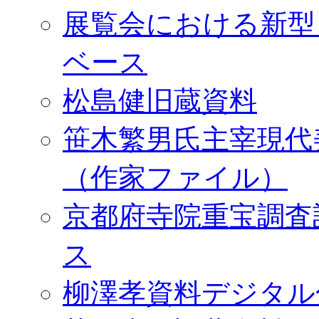
展覧会における新型
ベース
松島健旧蔵資料
笹木繁男氏主宰現代
（作家ファイル）
京都府寺院重宝調査
ス
柳澤孝資料デジタル