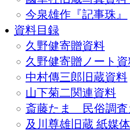
今泉雄作『記事珠』
資料目録
久野健寄贈資料
久野健寄贈ノート資
中村傳三郎旧蔵資料
山下菊二関連資料
斎藤たま 民俗調査
及川尊雄旧蔵 紙媒