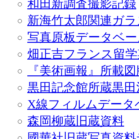
和田新調査撮影記録
新海竹太郎関連ガラ
写真原板データベー
畑正吉フランス留学
『美術画報』所載図
黒田記念館所蔵黒田
X線フィルムデータ
森岡柳蔵旧蔵資料
國華社旧蔵写真資料