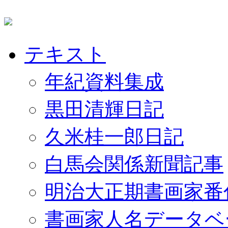
テキスト
年紀資料集成
黒田清輝日記
久米桂一郎日記
白馬会関係新聞記事
明治大正期書画家番
書画家人名データベ