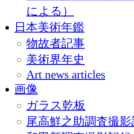
による）
日本美術年鑑
物故者記事
美術界年史
Art news articles
画像
ガラス乾板
尾高鮮之助調査撮影