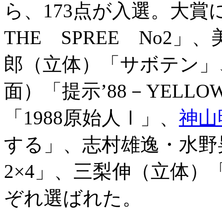
ら、173点が入選。大
THE SPREE No2
郎（立体）「サボテン」
面）「提示’88－YEL
「1988原始人Ⅰ」、
神山
する」、志村雄逸・水野
2×4」、三梨伸（立体
ぞれ選ばれた。