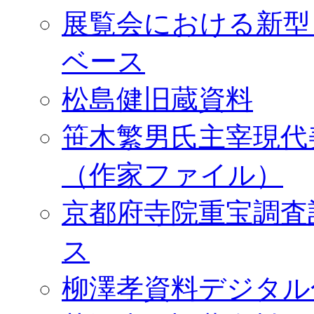
展覧会における新型
ベース
松島健旧蔵資料
笹木繁男氏主宰現代
（作家ファイル）
京都府寺院重宝調査
ス
柳澤孝資料デジタル