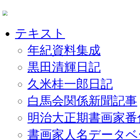
テキスト
年紀資料集成
黒田清輝日記
久米桂一郎日記
白馬会関係新聞記事
明治大正期書画家番
書画家人名データベ