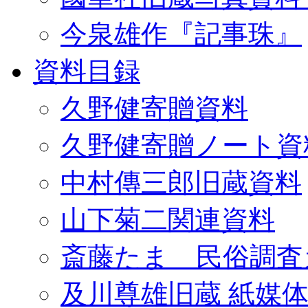
今泉雄作『記事珠』
資料目録
久野健寄贈資料
久野健寄贈ノート資
中村傳三郎旧蔵資料
山下菊二関連資料
斎藤たま 民俗調査
及川尊雄旧蔵 紙媒