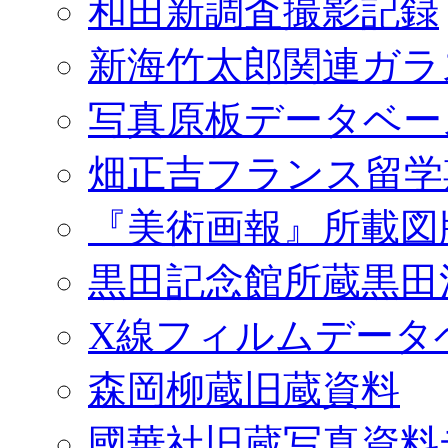
和田新調査撮影記録
新海竹太郎関連ガラ
写真原板データベー
畑正吉フランス留学
『美術画報』所載図
黒田記念館所蔵黒田
X線フィルムデータ
森岡柳蔵旧蔵資料
國華社旧蔵写真資料