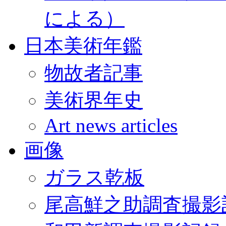
による）
日本美術年鑑
物故者記事
美術界年史
Art news articles
画像
ガラス乾板
尾高鮮之助調査撮影