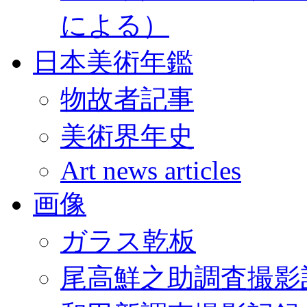
による）
日本美術年鑑
物故者記事
美術界年史
Art news articles
画像
ガラス乾板
尾高鮮之助調査撮影