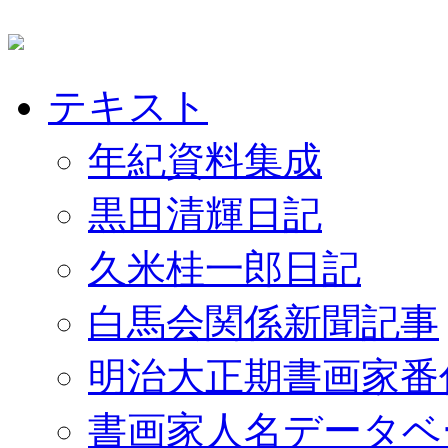
テキスト
年紀資料集成
黒田清輝日記
久米桂一郎日記
白馬会関係新聞記事
明治大正期書画家番
書画家人名データベ