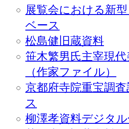
展覧会における新型
ベース
松島健旧蔵資料
笹木繁男氏主宰現代
（作家ファイル）
京都府寺院重宝調査
ス
柳澤孝資料デジタル