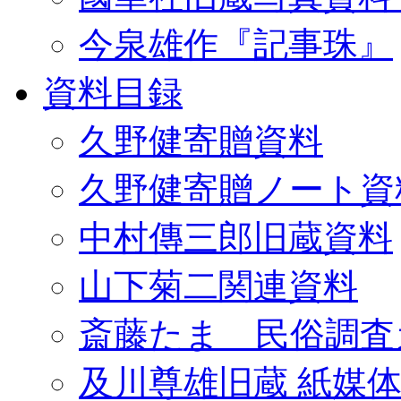
今泉雄作『記事珠』
資料目録
久野健寄贈資料
久野健寄贈ノート資
中村傳三郎旧蔵資料
山下菊二関連資料
斎藤たま 民俗調査
及川尊雄旧蔵 紙媒