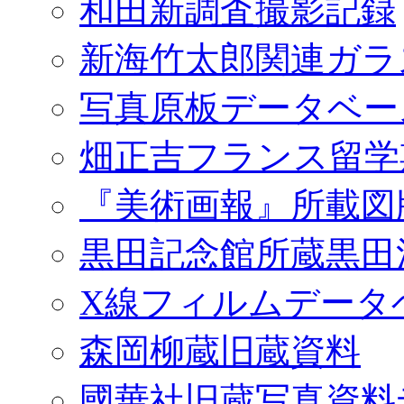
和田新調査撮影記録
新海竹太郎関連ガラ
写真原板データベー
畑正吉フランス留学
『美術画報』所載図
黒田記念館所蔵黒田
X線フィルムデータ
森岡柳蔵旧蔵資料
國華社旧蔵写真資料