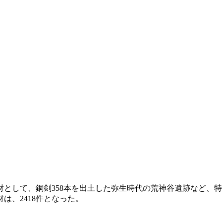
として、銅剣358本を出土した弥生時代の荒神谷遺跡など、特別
は、2418件となった。