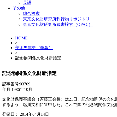
英語
その他
総合検索
東京文化財研究所刊行物リポジトリ
東京文化財研究所蔵書検索（OPAC）
HOME
>
美術界年史（彙報）
>
記念物関係文化財新指定
記念物関係文化財新指定
記事番号:03709
年月:1986年10月
文化財保護審議会（斉藤正会長）は21日、記念物関係の文化財
するよう、塩川文相に答申した。これで国の記念物関係文化財
登録日： 2014年04月14日