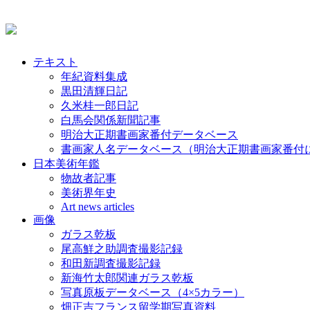
テキスト
年紀資料集成
黒田清輝日記
久米桂一郎日記
白馬会関係新聞記事
明治大正期書画家番付データベース
書画家人名データベース（明治大正期書画家番付
日本美術年鑑
物故者記事
美術界年史
Art news articles
画像
ガラス乾板
尾高鮮之助調査撮影記録
和田新調査撮影記録
新海竹太郎関連ガラス乾板
写真原板データベース（4×5カラー）
畑正吉フランス留学期写真資料