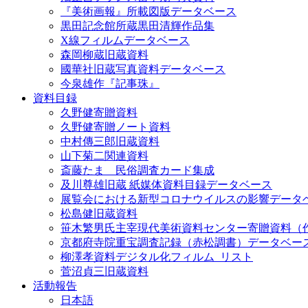
『美術画報』所載図版データベース
黒田記念館所蔵黒田清輝作品集
X線フィルムデータベース
森岡柳蔵旧蔵資料
國華社旧蔵写真資料データベース
今泉雄作『記事珠』
資料目録
久野健寄贈資料
久野健寄贈ノート資料
中村傳三郎旧蔵資料
山下菊二関連資料
斎藤たま 民俗調査カード集成
及川尊雄旧蔵 紙媒体資料目録データベース
展覧会における新型コロナウイルスの影響データ
松島健旧蔵資料
笹木繁男氏主宰現代美術資料センター寄贈資料（
京都府寺院重宝調査記録（赤松調書）データベー
柳澤孝資料デジタル化フィルム_リスト
菅沼貞三旧蔵資料
活動報告
日本語