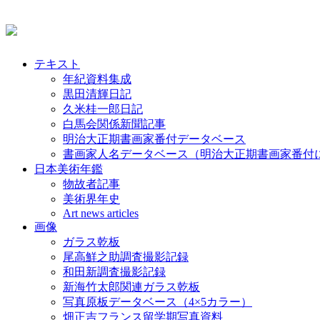
テキスト
年紀資料集成
黒田清輝日記
久米桂一郎日記
白馬会関係新聞記事
明治大正期書画家番付データベース
書画家人名データベース（明治大正期書画家番付
日本美術年鑑
物故者記事
美術界年史
Art news articles
画像
ガラス乾板
尾高鮮之助調査撮影記録
和田新調査撮影記録
新海竹太郎関連ガラス乾板
写真原板データベース（4×5カラー）
畑正吉フランス留学期写真資料