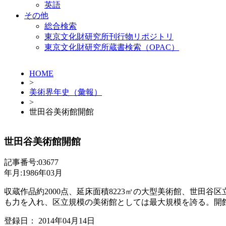
英語
その他
総合検索
東京文化財研究所刊行物リポジトリ
東京文化財研究所蔵書検索（OPAC）
HOME
>
美術界年史（彙報）
>
世田谷美術館開館
世田谷美術館開館
記事番号:03677
年月:1986年03月
収蔵作品約2000点、延床面積8223㎡の大型美術館、世田
も力を入れ、区立規模の美術館としては最大規模を誇る。開
登録日： 2014年04月14日