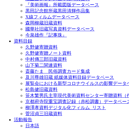
『美術画報』所載図版データベース
黒田記念館所蔵黒田清輝作品集
X線フィルムデータベース
森岡柳蔵旧蔵資料
國華社旧蔵写真資料データベース
今泉雄作『記事珠』
資料目録
久野健寄贈資料
久野健寄贈ノート資料
中村傳三郎旧蔵資料
山下菊二関連資料
斎藤たま 民俗調査カード集成
及川尊雄旧蔵 紙媒体資料目録データベース
展覧会における新型コロナウイルスの影響データ
松島健旧蔵資料
笹木繁男氏主宰現代美術資料センター寄贈資料（
京都府寺院重宝調査記録（赤松調書）データベー
柳澤孝資料デジタル化フィルム_リスト
菅沼貞三旧蔵資料
活動報告
日本語