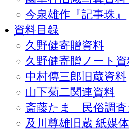
今泉雄作『記事珠』
資料目録
久野健寄贈資料
久野健寄贈ノート資
中村傳三郎旧蔵資料
山下菊二関連資料
斎藤たま 民俗調査
及川尊雄旧蔵 紙媒