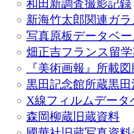
和田新調査撮影記録
新海竹太郎関連ガラ
写真原板データベー
畑正吉フランス留学
『美術画報』所載図
黒田記念館所蔵黒田
X線フィルムデータ
森岡柳蔵旧蔵資料
國華社旧蔵写真資料