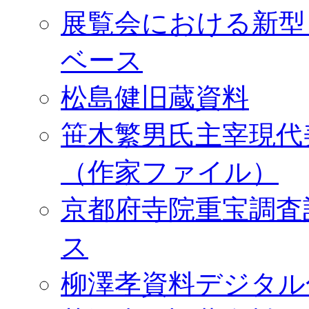
展覧会における新型
ベース
松島健旧蔵資料
笹木繁男氏主宰現代
（作家ファイル）
京都府寺院重宝調査
ス
柳澤孝資料デジタル