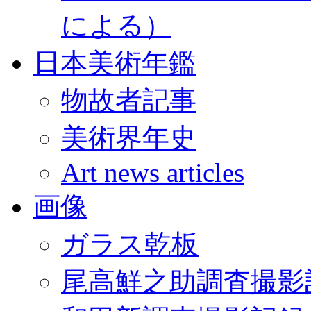
による）
日本美術年鑑
物故者記事
美術界年史
Art news articles
画像
ガラス乾板
尾高鮮之助調査撮影