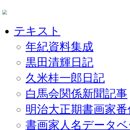
テキスト
年紀資料集成
黒田清輝日記
久米桂一郎日記
白馬会関係新聞記事
明治大正期書画家番
書画家人名データベ