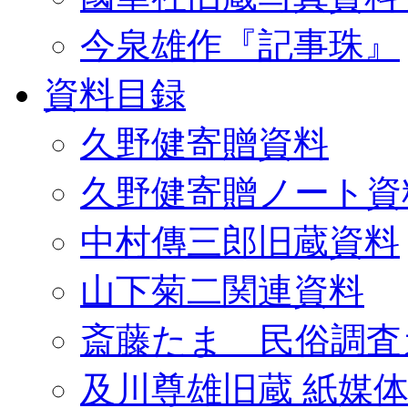
今泉雄作『記事珠』
資料目録
久野健寄贈資料
久野健寄贈ノート資
中村傳三郎旧蔵資料
山下菊二関連資料
斎藤たま 民俗調査
及川尊雄旧蔵 紙媒