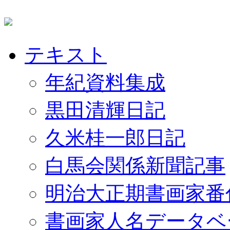
テキスト
年紀資料集成
黒田清輝日記
久米桂一郎日記
白馬会関係新聞記事
明治大正期書画家番
書画家人名データベ