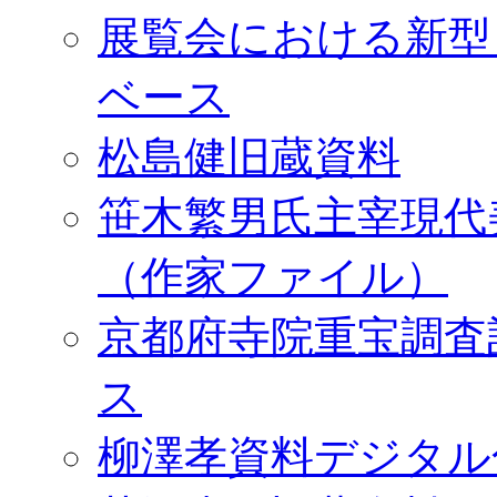
展覧会における新型
ベース
松島健旧蔵資料
笹木繁男氏主宰現代
（作家ファイル）
京都府寺院重宝調査
ス
柳澤孝資料デジタル