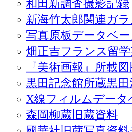
和田新調査撮影記録
新海竹太郎関連ガラ
写真原板データベー
畑正吉フランス留学
『美術画報』所載図
黒田記念館所蔵黒田
X線フィルムデータ
森岡柳蔵旧蔵資料
國華社旧蔵写真資料