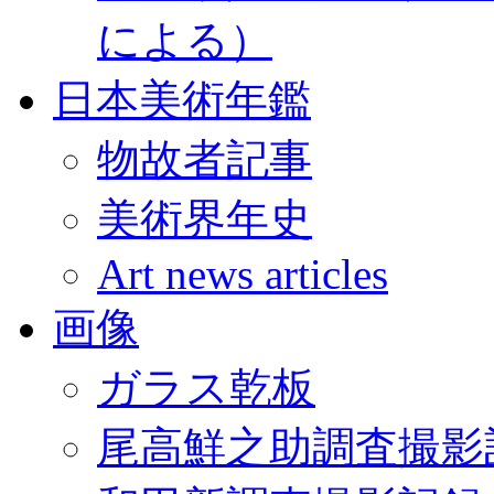
による）
日本美術年鑑
物故者記事
美術界年史
Art news articles
画像
ガラス乾板
尾高鮮之助調査撮影