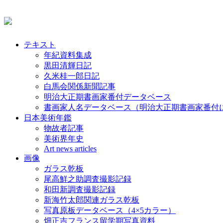
テキスト
年紀資料集成
黒田清輝日記
久米桂一郎日記
白馬会関係新聞記事
明治大正期書画家番付データベース
書画家人名データベース（明治大正期書画家番付
日本美術年鑑
物故者記事
美術界年史
Art news articles
画像
ガラス乾板
尾高鮮之助調査撮影記録
和田新調査撮影記録
新海竹太郎関連ガラス乾板
写真原板データベース（4×5カラー）
畑正吉フランス留学期写真資料