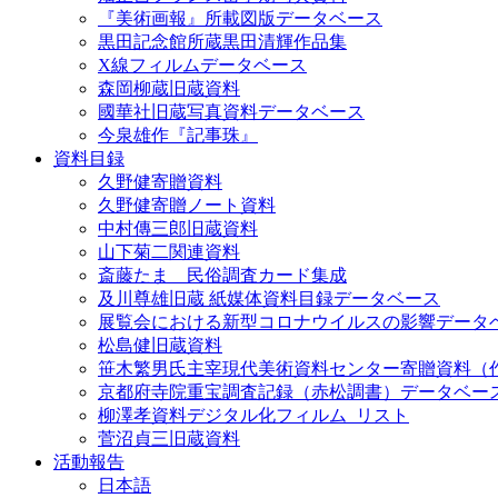
『美術画報』所載図版データベース
黒田記念館所蔵黒田清輝作品集
X線フィルムデータベース
森岡柳蔵旧蔵資料
國華社旧蔵写真資料データベース
今泉雄作『記事珠』
資料目録
久野健寄贈資料
久野健寄贈ノート資料
中村傳三郎旧蔵資料
山下菊二関連資料
斎藤たま 民俗調査カード集成
及川尊雄旧蔵 紙媒体資料目録データベース
展覧会における新型コロナウイルスの影響データ
松島健旧蔵資料
笹木繁男氏主宰現代美術資料センター寄贈資料（
京都府寺院重宝調査記録（赤松調書）データベー
柳澤孝資料デジタル化フィルム_リスト
菅沼貞三旧蔵資料
活動報告
日本語