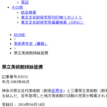
英語
その他
総合検索
東京文化財研究所刊行物リポジトリ
東京文化財研究所蔵書検索（OPAC）
HOME
>
美術界年史（彙報）
>
県立美術館姉妹提携
県立美術館姉妹提携
記事番号:03533
年月:1983年06月
神奈川県立近代美術館（館長
匠秀夫
）と三重県立美術館（館
を結んだ。近年急増した地方美術館の活動の充実が模索され
登録日： 2014年04月14日