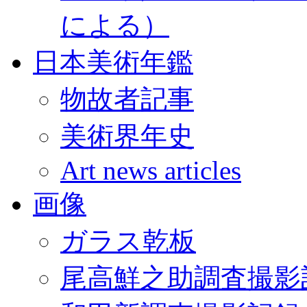
による）
日本美術年鑑
物故者記事
美術界年史
Art news articles
画像
ガラス乾板
尾高鮮之助調査撮影