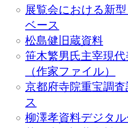
展覧会における新型
ベース
松島健旧蔵資料
笹木繁男氏主宰現代
（作家ファイル）
京都府寺院重宝調査
ス
柳澤孝資料デジタル