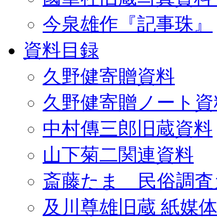
今泉雄作『記事珠』
資料目録
久野健寄贈資料
久野健寄贈ノート資
中村傳三郎旧蔵資料
山下菊二関連資料
斎藤たま 民俗調査
及川尊雄旧蔵 紙媒