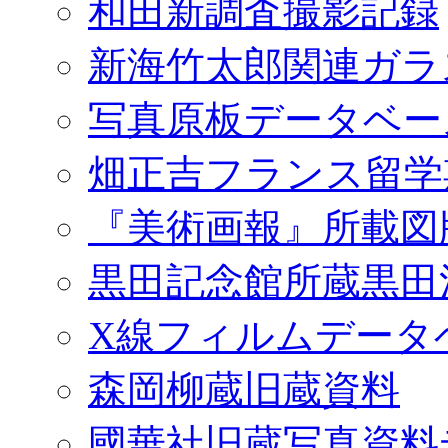
和田新調査撮影記録
新海竹太郎関連ガラ
写真原板データベー
畑正吉フランス留学
『美術画報』所載図
黒田記念館所蔵黒田
X線フィルムデータ
森岡柳蔵旧蔵資料
國華社旧蔵写真資料