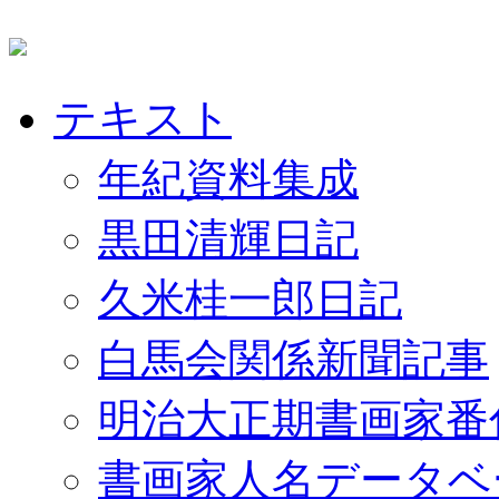
テキスト
年紀資料集成
黒田清輝日記
久米桂一郎日記
白馬会関係新聞記事
明治大正期書画家番
書画家人名データベ