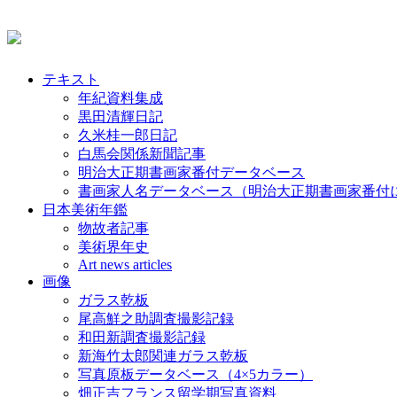
テキスト
年紀資料集成
黒田清輝日記
久米桂一郎日記
白馬会関係新聞記事
明治大正期書画家番付データベース
書画家人名データベース（明治大正期書画家番付
日本美術年鑑
物故者記事
美術界年史
Art news articles
画像
ガラス乾板
尾高鮮之助調査撮影記録
和田新調査撮影記録
新海竹太郎関連ガラス乾板
写真原板データベース（4×5カラー）
畑正吉フランス留学期写真資料