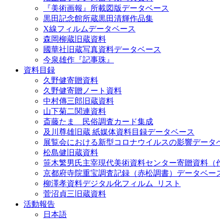
『美術画報』所載図版データベース
黒田記念館所蔵黒田清輝作品集
X線フィルムデータベース
森岡柳蔵旧蔵資料
國華社旧蔵写真資料データベース
今泉雄作『記事珠』
資料目録
久野健寄贈資料
久野健寄贈ノート資料
中村傳三郎旧蔵資料
山下菊二関連資料
斎藤たま 民俗調査カード集成
及川尊雄旧蔵 紙媒体資料目録データベース
展覧会における新型コロナウイルスの影響データ
松島健旧蔵資料
笹木繁男氏主宰現代美術資料センター寄贈資料（
京都府寺院重宝調査記録（赤松調書）データベー
柳澤孝資料デジタル化フィルム_リスト
菅沼貞三旧蔵資料
活動報告
日本語