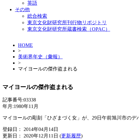
英語
その他
総合検索
東京文化財研究所刊行物リポジトリ
東京文化財研究所蔵書検索（OPAC）
HOME
>
美術界年史（彙報）
>
マイヨールの傑作盗まれる
マイヨールの傑作盗まれる
記事番号:03338
年月:1980年11月
マイヨールの彫刻「ひざまづく女」が、29日午前旭川市の
登録日： 2014年04月14日
更新日： 2020年12月11日 (
更新履歴
)