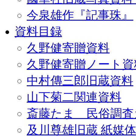
今泉雄作『記事珠』
資料目録
久野健寄贈資料
久野健寄贈ノート資
中村傳三郎旧蔵資料
山下菊二関連資料
斎藤たま 民俗調査
及川尊雄旧蔵 紙媒