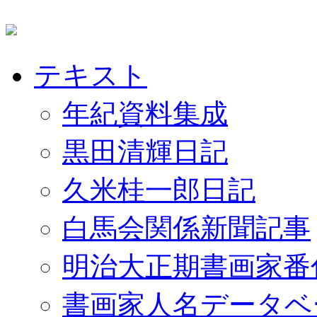
テキスト
年紀資料集成
黒田清輝日記
久米桂一郎日記
白馬会関係新聞記事
明治大正期書画家番
書画家人名データベ