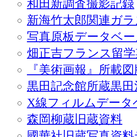
和田新調査撮影記録
新海竹太郎関連ガラ
写真原板データベー
畑正吉フランス留学
『美術画報』所載図
黒田記念館所蔵黒田
X線フィルムデータ
森岡柳蔵旧蔵資料
國華社旧蔵写真資料