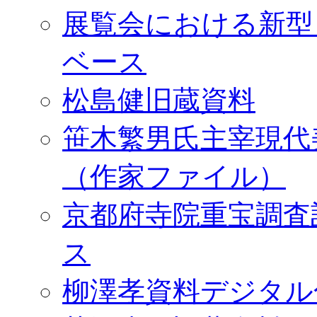
展覧会における新型
ベース
松島健旧蔵資料
笹木繁男氏主宰現代
（作家ファイル）
京都府寺院重宝調査
ス
柳澤孝資料デジタル