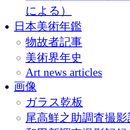
による）
日本美術年鑑
物故者記事
美術界年史
Art news articles
画像
ガラス乾板
尾高鮮之助調査撮影